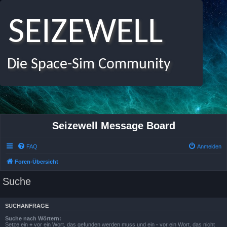
SEIZEWELL
Die Space-Sim Community
Seizewell Message Board
FAQ
Anmelden
Foren-Übersicht
Suche
SUCHANFRAGE
Suche nach Wörtern:
Setze ein
+
vor ein Wort, das gefunden werden muss und ein
-
vor ein Wort, das nicht