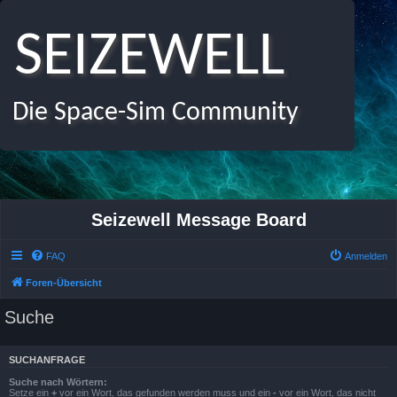
SEIZEWELL
Die Space-Sim Community
Seizewell Message Board
FAQ
Anmelden
Foren-Übersicht
Suche
SUCHANFRAGE
Suche nach Wörtern:
Setze ein
+
vor ein Wort, das gefunden werden muss und ein
-
vor ein Wort, das nicht