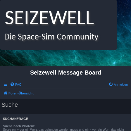
SEIZEWELL
Die Space-Sim Community
Seizewell Message Board
FAQ
Anmelden
Foren-Übersicht
Suche
SUCHANFRAGE
Suche nach Wörtern:
Setze ein
+
vor ein Wort, das gefunden werden muss und ein
-
vor ein Wort, das nicht