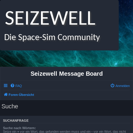
SEIZEWELL
Die Space-Sim Community
Seizewell Message Board
FAQ
Anmelden
Foren-Übersicht
Suche
SUCHANFRAGE
Suche nach Wörtern:
Setze ein
+
vor ein Wort, das gefunden werden muss und ein
-
vor ein Wort, das nicht