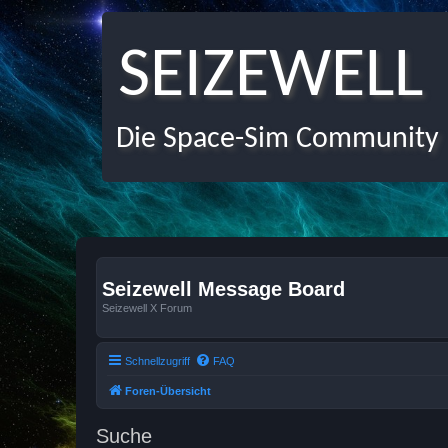
SEIZEWELL
Die Space-Sim Community
Seizewell Message Board
Seizewell X Forum
Schnellzugriff
FAQ
Foren-Übersicht
Suche