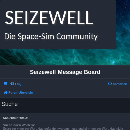
SEIZEWELL
Die Space-Sim Community
Seizewell Message Board
FAQ
Anmelden
Foren-Übersicht
Suche
SUCHANFRAGE
Suche nach Wörtern:
Setze ein
+
vor ein Wort, das gefunden werden muss und ein
-
vor ein Wort, das nicht