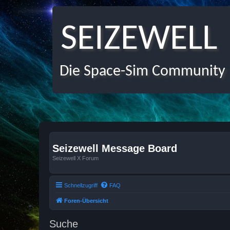
SEIZEWELL
Die Space-Sim Community
Seizewell Message Board
Seizewell X Forum
Schnellzugriff
FAQ
Foren-Übersicht
Suche