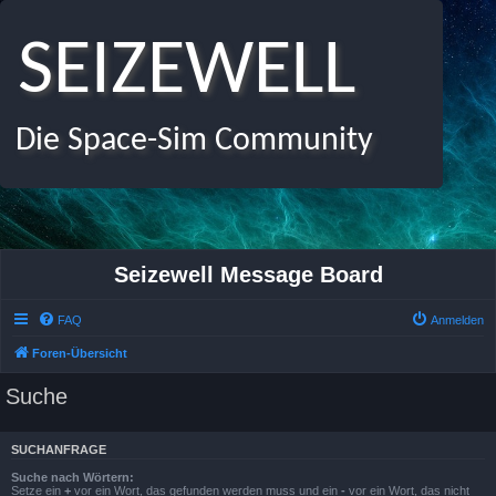
SEIZEWELL
Die Space-Sim Community
Seizewell Message Board
FAQ
Anmelden
Foren-Übersicht
Suche
SUCHANFRAGE
Suche nach Wörtern:
Setze ein
+
vor ein Wort, das gefunden werden muss und ein
-
vor ein Wort, das nicht