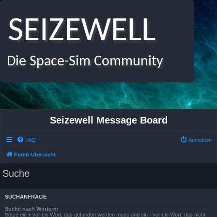
SEIZEWELL
Die Space-Sim Community
Seizewell Message Board
FAQ
Anmelden
Foren-Übersicht
Suche
SUCHANFRAGE
Suche nach Wörtern:
Setze ein
+
vor ein Wort, das gefunden werden muss und ein
-
vor ein Wort, das nicht