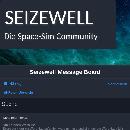
SEIZEWELL
Die Space-Sim Community
Seizewell Message Board
FAQ
Anmelden
Foren-Übersicht
Suche
SUCHANFRAGE
Suche nach Wörtern:
Setze ein
+
vor ein Wort, das gefunden werden muss und ein
-
vor ein Wort, das nicht