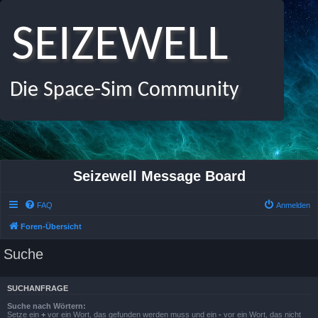
SEIZEWELL
Die Space-Sim Community
Seizewell Message Board
FAQ
Anmelden
Foren-Übersicht
Suche
SUCHANFRAGE
Suche nach Wörtern:
Setze ein
+
vor ein Wort, das gefunden werden muss und ein
-
vor ein Wort, das nicht