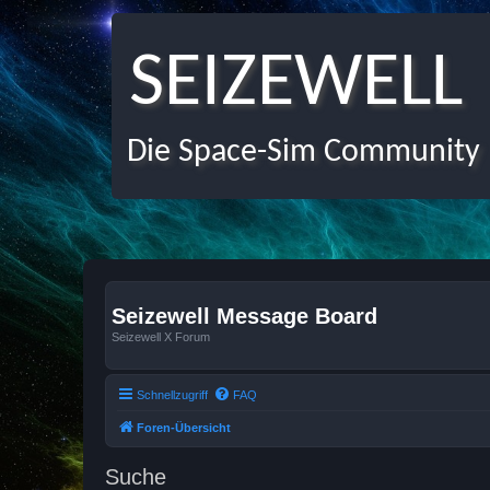
SEIZEWELL
Die Space-Sim Community
Seizewell Message Board
Seizewell X Forum
Schnellzugriff
FAQ
Foren-Übersicht
Suche