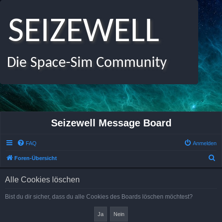
SEIZEWELL
Die Space-Sim Community
Seizewell Message Board
FAQ
Anmelden
S
Foren-Übersicht
u
Alle Cookies löschen
c
h
Bist du dir sicher, dass du alle Cookies des Boards löschen möchtest?
e