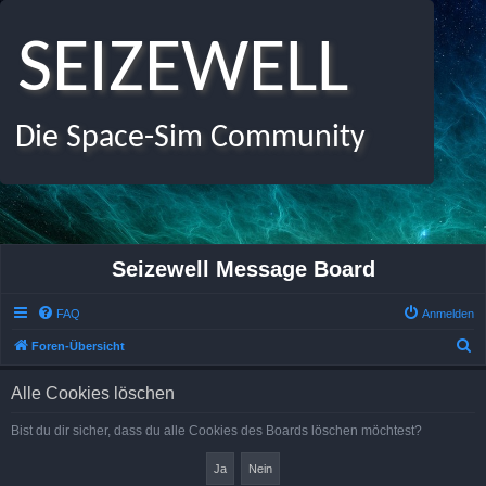
SEIZEWELL
Die Space-Sim Community
Seizewell Message Board
FAQ
Anmelden
S
Foren-Übersicht
u
Alle Cookies löschen
c
h
Bist du dir sicher, dass du alle Cookies des Boards löschen möchtest?
e