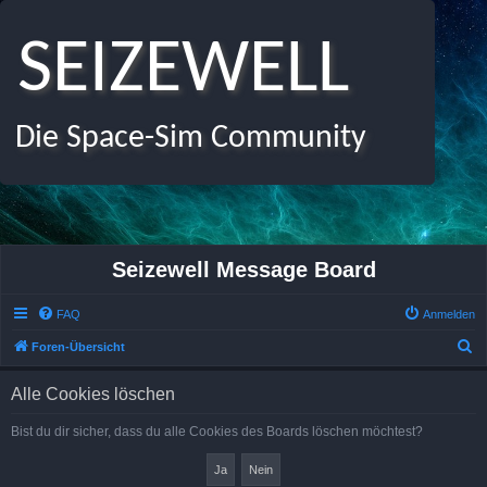
SEIZEWELL
Die Space-Sim Community
Seizewell Message Board
FAQ
Anmelden
S
Foren-Übersicht
u
Alle Cookies löschen
c
h
Bist du dir sicher, dass du alle Cookies des Boards löschen möchtest?
e