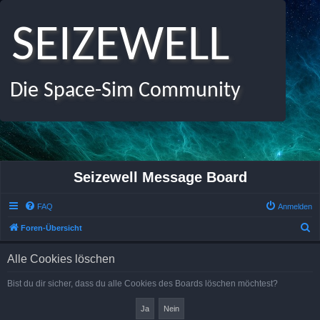
SEIZEWELL
Die Space-Sim Community
Seizewell Message Board
FAQ
Anmelden
S
Foren-Übersicht
u
Alle Cookies löschen
c
h
Bist du dir sicher, dass du alle Cookies des Boards löschen möchtest?
e