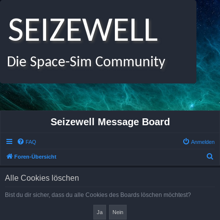
SEIZEWELL
Die Space-Sim Community
Seizewell Message Board
FAQ
Anmelden
S
Foren-Übersicht
u
Alle Cookies löschen
c
h
Bist du dir sicher, dass du alle Cookies des Boards löschen möchtest?
e