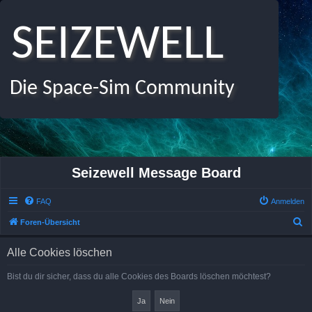
SEIZEWELL
Die Space-Sim Community
Seizewell Message Board
FAQ
Anmelden
S
Foren-Übersicht
u
Alle Cookies löschen
c
h
Bist du dir sicher, dass du alle Cookies des Boards löschen möchtest?
e