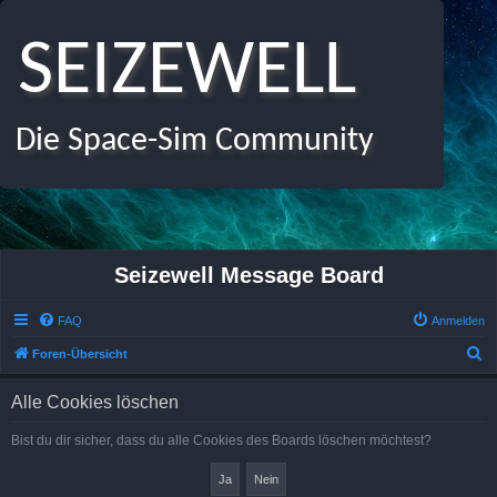
SEIZEWELL
Die Space-Sim Community
Seizewell Message Board
FAQ
Anmelden
S
Foren-Übersicht
u
Alle Cookies löschen
c
h
Bist du dir sicher, dass du alle Cookies des Boards löschen möchtest?
e