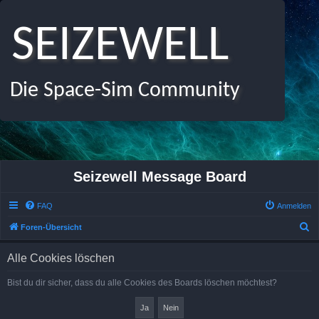
SEIZEWELL
Die Space-Sim Community
Seizewell Message Board
FAQ
Anmelden
S
Foren-Übersicht
u
Alle Cookies löschen
c
h
Bist du dir sicher, dass du alle Cookies des Boards löschen möchtest?
e