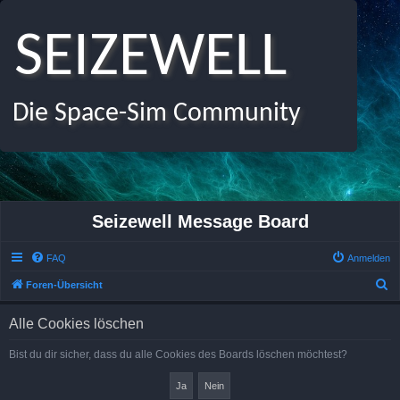
SEIZEWELL
Die Space-Sim Community
Seizewell Message Board
FAQ
Anmelden
S
Foren-Übersicht
u
Alle Cookies löschen
c
h
Bist du dir sicher, dass du alle Cookies des Boards löschen möchtest?
e