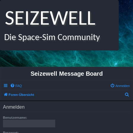
SEIZEWELL
Die Space-Sim Community
Seizewell Message Board
FAQ
Anmelden
S
Foren-Übersicht
u
Anmelden
c
h
Benutzername:
e
Passwort: