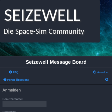
SEIZEWELL
Die Space-Sim Community
Seizewell Message Board
FAQ
Anmelden
S
Foren-Übersicht
u
Anmelden
c
h
Benutzername:
e
Passwort: