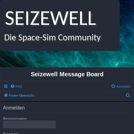
SEIZEWELL
Die Space-Sim Community
Seizewell Message Board
FAQ
Anmelden
S
Foren-Übersicht
u
Anmelden
c
h
Benutzername:
e
Passwort: