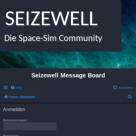
SEIZEWELL
Die Space-Sim Community
Seizewell Message Board
FAQ
Anmelden
S
Foren-Übersicht
u
Anmelden
c
h
Benutzername:
e
Passwort: