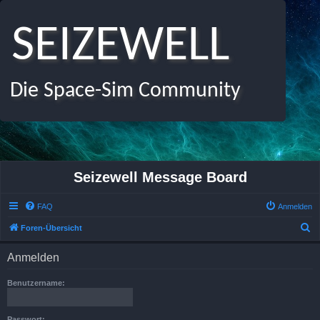
SEIZEWELL
Die Space-Sim Community
Seizewell Message Board
FAQ
Anmelden
S
Foren-Übersicht
u
Anmelden
c
h
Benutzername:
e
Passwort: