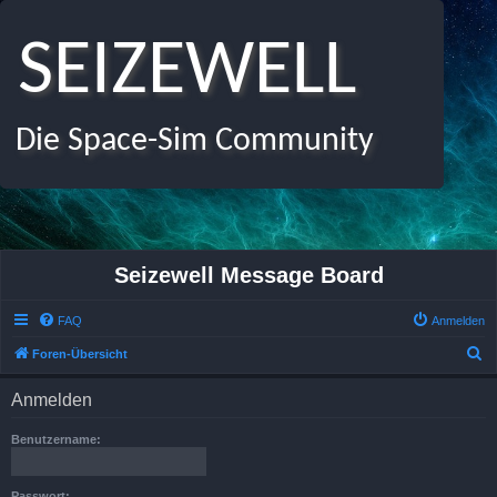
SEIZEWELL
Die Space-Sim Community
Seizewell Message Board
FAQ
Anmelden
S
Foren-Übersicht
u
Anmelden
c
h
Benutzername:
e
Passwort: