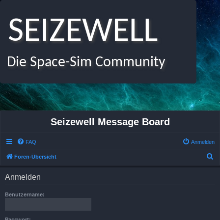
SEIZEWELL
Die Space-Sim Community
Seizewell Message Board
FAQ
Anmelden
S
Foren-Übersicht
u
Anmelden
c
h
Benutzername:
e
Passwort: