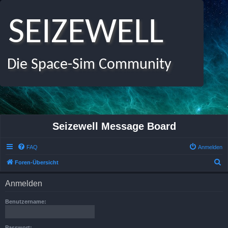
SEIZEWELL
Die Space-Sim Community
Seizewell Message Board
FAQ
Anmelden
S
Foren-Übersicht
u
Anmelden
c
h
Benutzername:
e
Passwort: