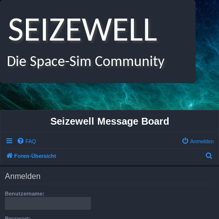
SEIZEWELL
Die Space-Sim Community
Seizewell Message Board
FAQ
Anmelden
S
Foren-Übersicht
u
Anmelden
c
h
Benutzername:
e
Passwort: