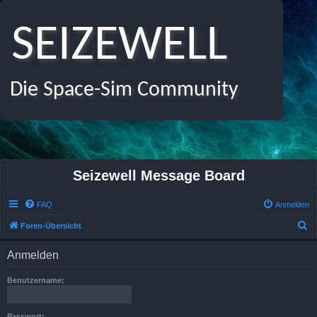
SEIZEWELL
Die Space-Sim Community
Seizewell Message Board
FAQ
Anmelden
S
Foren-Übersicht
u
Anmelden
c
h
Benutzername:
e
Passwort: