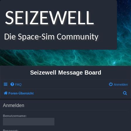
SEIZEWELL
Die Space-Sim Community
Seizewell Message Board
FAQ
Anmelden
S
Foren-Übersicht
u
Anmelden
c
h
Benutzername:
e
Passwort: