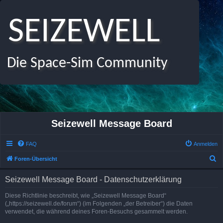
SEIZEWELL
Die Space-Sim Community
Seizewell Message Board
FAQ
Anmelden
S
Foren-Übersicht
u
Seizewell Message Board - Datenschutzerklärung
c
h
Diese Richtlinie beschreibt, wie „Seizewell Message Board“
(„https://seizewell.de/forum“) (im Folgenden „der Betreiber“) die Daten
e
verwendet, die während deines Foren-Besuchs gesammelt werden.