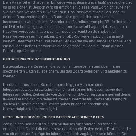
Dein Passwort wird mit einer Einwege-Verschlüsselung (Hash) gespeichert, so
dass es sicher ist. Jedoch wird dir empfohlen, dieses Passwort nicht auf einer
Vielzahl von Webseiten zu verwenden. Das Passwort ist dein Schlüssel zu
deinem Benutzerkonto für das Board, also geh mit ihm sorgsam um.
Insbesondere wird dich kein Vertreter des Betreibers, von phpBB Limited oder
ein Dritter berechtigterweise nach deinem Passwort fragen. Solltest du dein
Passwort vergessen haben, so kannst du die Funktion „Ich habe mein
Passwort vergessen“ benutzen. Die phpBB-Software fragt dich dann nach
deinem Benutzernamen und deiner E-Mail-Adresse und sendet anschließend
ein neu generiertes Passwort an diese Adresse, mit dem du dann auf das
Board zugreifen kannst.
GESTATTUNG DER DATENSPEICHERUNG
Du gestattest dem Betreiber, die von dir eingegebenen und oben näher
spezifizierten Daten zu speichern, um das Board betreiben und anbieten zu
können.
Darüber hinaus ist der Betreiber berechtigt, im Rahmen einer
Interessenabwägung zwischen deinen und seinen Interessen sowie den
Interessen Dritter, Zeitpunkte von Zugriffen und Aktionen zusammen mit deiner
IP-Adresse und der von deinem Browser übermittelter Browser-Kennung zu
speichern, sofern dies zur Gefahrenabwehr oder zur rechtlichen
Nachverfolgbarkeit notwendig ist.
REGELUNGEN BEZÜGLICH DER WEITERGABE DEINER DATEN
Zweck eines Boards ist es, einen Austausch mit anderen Personen zu
ermöglichen. Du bist dir daher bewusst, dass die Daten deines Profils und die
von dir erstellten Beiträge im Internet öffentlich zugänglich sein können. Der