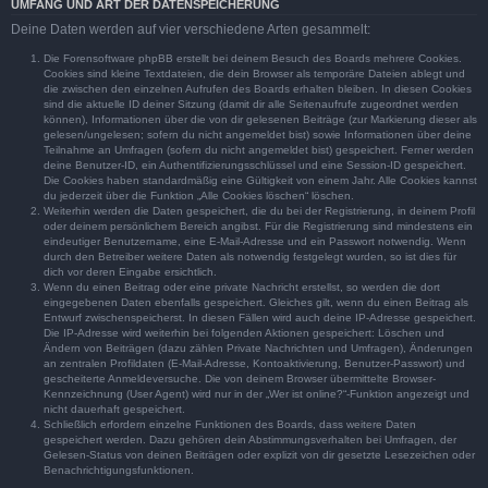
UMFANG UND ART DER DATENSPEICHERUNG
Deine Daten werden auf vier verschiedene Arten gesammelt:
Die Forensoftware phpBB erstellt bei deinem Besuch des Boards mehrere Cookies.
Cookies sind kleine Textdateien, die dein Browser als temporäre Dateien ablegt und
die zwischen den einzelnen Aufrufen des Boards erhalten bleiben. In diesen Cookies
sind die aktuelle ID deiner Sitzung (damit dir alle Seitenaufrufe zugeordnet werden
können), Informationen über die von dir gelesenen Beiträge (zur Markierung dieser als
gelesen/ungelesen; sofern du nicht angemeldet bist) sowie Informationen über deine
Teilnahme an Umfragen (sofern du nicht angemeldet bist) gespeichert. Ferner werden
deine Benutzer-ID, ein Authentifizierungsschlüssel und eine Session-ID gespeichert.
Die Cookies haben standardmäßig eine Gültigkeit von einem Jahr. Alle Cookies kannst
du jederzeit über die Funktion „Alle Cookies löschen“ löschen.
Weiterhin werden die Daten gespeichert, die du bei der Registrierung, in deinem Profil
oder deinem persönlichem Bereich angibst. Für die Registrierung sind mindestens ein
eindeutiger Benutzername, eine E-Mail-Adresse und ein Passwort notwendig. Wenn
durch den Betreiber weitere Daten als notwendig festgelegt wurden, so ist dies für
dich vor deren Eingabe ersichtlich.
Wenn du einen Beitrag oder eine private Nachricht erstellst, so werden die dort
eingegebenen Daten ebenfalls gespeichert. Gleiches gilt, wenn du einen Beitrag als
Entwurf zwischenspeicherst. In diesen Fällen wird auch deine IP-Adresse gespeichert.
Die IP-Adresse wird weiterhin bei folgenden Aktionen gespeichert: Löschen und
Ändern von Beiträgen (dazu zählen Private Nachrichten und Umfragen), Änderungen
an zentralen Profildaten (E-Mail-Adresse, Kontoaktivierung, Benutzer-Passwort) und
gescheiterte Anmeldeversuche. Die von deinem Browser übermittelte Browser-
Kennzeichnung (User Agent) wird nur in der „Wer ist online?“-Funktion angezeigt und
nicht dauerhaft gespeichert.
Schließlich erfordern einzelne Funktionen des Boards, dass weitere Daten
gespeichert werden. Dazu gehören dein Abstimmungsverhalten bei Umfragen, der
Gelesen-Status von deinen Beiträgen oder explizit von dir gesetzte Lesezeichen oder
Benachrichtigungsfunktionen.