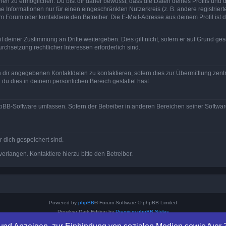
 zu ermöglichen. Du bist dir daher bewusst, dass die Daten deines Profils und die 
e Informationen nur für einen eingeschränkten Nutzerkreis (z. B. andere registriert
Forum oder kontaktiere den Betreiber. Die E-Mail-Adresse aus deinem Profil ist d
 deiner Zustimmung an Dritte weitergeben. Dies gilt nicht, sofern er auf Grund ge
urchsetzung rechtlicher Interessen erforderlich sind.
 dir angegebenen Kontaktdaten zu kontaktieren, sofern dies zur Übermittlung zentra
 du dies in deinem persönlichen Bereich gestattet hast.
phpBB-Software umfassen. Sofern der Betreiber in anderen Bereichen seiner Softwa
r dich gespeichert sind.
rlangen. Kontaktiere hierzu bitte den Betreiber.
Powered by
phpBB
® Forum Software © phpBB Limited
Prosilver Dark Edition by
Premium phpBB Styles
Deutsche Übersetzung durch
phpBB.de