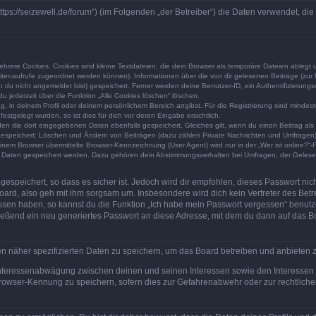
https://seizewell.de/forum“) (im Folgenden „der Betreiber“) die Daten verwendet,
rere Cookies. Cookies sind kleine Textdateien, die dein Browser als temporäre Dateien ablegt 
 Seitenaufrufe zugeordnet werden können), Informationen über die von dir gelesenen Beiträge (zu
n du nicht angemeldet bist) gespeichert. Ferner werden deine Benutzer-ID, ein Authentifizierung
u jederzeit über die Funktion „Alle Cookies löschen“ löschen.
ng, in deinem Profil oder deinem persönlichem Bereich angibst. Für die Registrierung sind mind
stgelegt wurden, so ist dies für dich vor deren Eingabe ersichtlich.
rden die dort eingegebenen Daten ebenfalls gespeichert. Gleiches gilt, wenn du einen Beitrag als
 gespeichert: Löschen und Ändern von Beiträgen (dazu zählen Private Nachrichten und Umfragen)
em Browser übermittelte Browser-Kennzeichnung (User Agent) wird nur in der „Wer ist online?“-F
re Daten gespeichert werden. Dazu gehören dein Abstimmungsverhalten bei Umfragen, der Gelesen
espeichert, so dass es sicher ist. Jedoch wird dir empfohlen, dieses Passwort ni
ard, also geh mit ihm sorgsam um. Insbesondere wird dich kein Vertreter des Betre
essen haben, so kannst du die Funktion „Ich habe mein Passwort vergessen“ benut
ßend ein neu generiertes Passwort an diese Adresse, mit dem du dann auf das Bo
en näher spezifizierten Daten zu speichern, um das Board betreiben und anbieten 
 Interessenabwägung zwischen deinen und seinen Interessen sowie den Interessen D
rowser-Kennung zu speichern, sofern dies zur Gefahrenabwehr oder zur rechtlichen