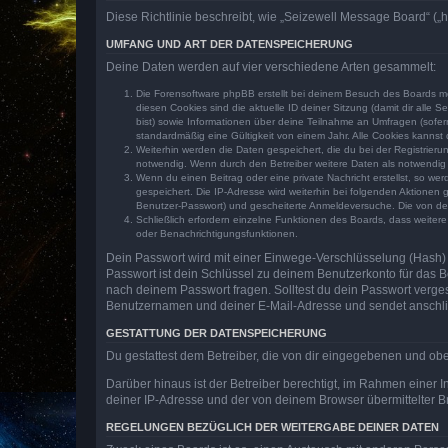
Diese Richtlinie beschreibt, wie „Seizewell Message Board“ („
UMFANG UND ART DER DATENSPEICHERUNG
Deine Daten werden auf vier verschiedene Arten gesammelt:
Die Forensoftware phpBB erstellt bei deinem Besuch des Boards meh
diesen Cookies sind die aktuelle ID deiner Sitzung (damit dir alle
bist) sowie Informationen über deine Teilnahme an Umfragen (sofer
standardmäßig eine Gültigkeit von einem Jahr. Alle Cookies kannst d
Weiterhin werden die Daten gespeichert, die du bei der Registrieru
notwendig. Wenn durch den Betreiber weitere Daten als notwendig fe
Wenn du einen Beitrag oder eine private Nachricht erstellst, so we
gespeichert. Die IP-Adresse wird weiterhin bei folgenden Aktionen
Benutzer-Passwort) und gescheiterte Anmeldeversuche. Die von dein
Schließlich erfordern einzelne Funktionen des Boards, dass weite
oder Benachrichtigungsfunktionen.
Dein Passwort wird mit einer Einwege-Verschlüsselung (Hash) g
Passwort ist dein Schlüssel zu deinem Benutzerkonto für das Bo
nach deinem Passwort fragen. Solltest du dein Passwort verg
Benutzernamen und deiner E-Mail-Adresse und sendet anschlie
GESTATTUNG DER DATENSPEICHERUNG
Du gestattest dem Betreiber, die von dir eingegebenen und ob
Darüber hinaus ist der Betreiber berechtigt, im Rahmen einer
deiner IP-Adresse und der von deinem Browser übermittelter B
REGELUNGEN BEZÜGLICH DER WEITERGABE DEINER DATEN