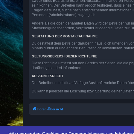
Zweck eines Boards ist es, einen Austausch mit anderen Personen
sein können. Der Betreiber kann jedoch festlegen, dass einzeln
Fragen dazu hast, suche nach entsprechenden Informationen im 
Personen (Administratoren) zugänglich.
Andere als die oben genannten Daten wird der Betreiber nur mit
Strafverfolgungsbehörden) verpflichtet ist oder die Daten zur D
GESTATTUNG DER KONTAKTAUFNAHME
Du gestattest dem Betreiber darüber hinaus, dich unter den von
hinaus dürfen er und andere Benutzer dich kontaktieren, sofern
GELTUNGSBEREICH DIESER RICHTLINIE
Diese Richtlinie umfasst nur den Bereich der Seiten, die die 
darüber gesondert informieren.
AUSKUNFTSRECHT
Der Betreiber erteilt dir auf Anfrage Auskunft, welche Daten übe
Du kannst jederzeit die Löschung bzw. Sperrung deiner Daten ve
Foren-Übersicht