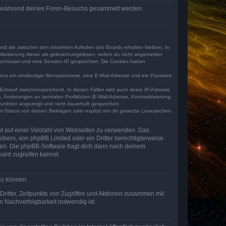
 die während deines Foren-Besuchs gesammelt werden.
und die zwischen den einzelnen Aufrufen des Boards erhalten bleiben. In
r Markierung dieser als gelesen/ungelesen; sofern du nicht angemeldet
sschlüssel und eine Session-ID gespeichert. Die Cookies haben
estens ein eindeutiger Benutzername, eine E-Mail-Adresse und ein Passwort
 Entwurf zwischenspeicherst. In diesen Fällen wird auch deine IP-Adresse
, Änderungen an zentralen Profildaten (E-Mail-Adresse, Kontoaktivierung,
unktion angezeigt und nicht dauerhaft gespeichert.
-Status von deinen Beiträgen oder explizit von dir gesetzte Lesezeichen
cht auf einer Vielzahl von Webseiten zu verwenden. Das
ibers, von phpBB Limited oder ein Dritter berechtigterweise
zen. Die phpBB-Software fragt dich dann nach deinem
ard zugreifen kannst.
zu können.
ritter, Zeitpunkte von Zugriffen und Aktionen zusammen mit
 Nachverfolgbarkeit notwendig ist.