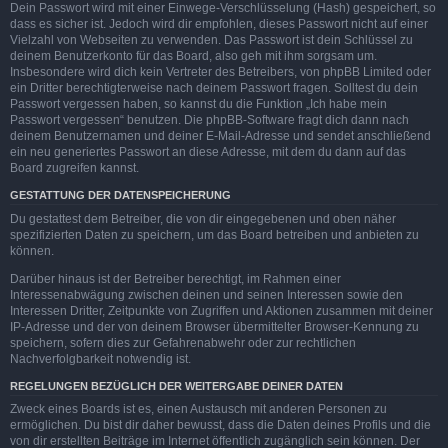
Dein Passwort wird mit einer Einwege-Verschlüsselung (Hash) gespeichert, so
dass es sicher ist. Jedoch wird dir empfohlen, dieses Passwort nicht auf einer
Vielzahl von Webseiten zu verwenden. Das Passwort ist dein Schlüssel zu
deinem Benutzerkonto für das Board, also geh mit ihm sorgsam um.
Insbesondere wird dich kein Vertreter des Betreibers, von phpBB Limited oder
ein Dritter berechtigterweise nach deinem Passwort fragen. Solltest du dein
Passwort vergessen haben, so kannst du die Funktion „Ich habe mein
Passwort vergessen“ benutzen. Die phpBB-Software fragt dich dann nach
deinem Benutzernamen und deiner E-Mail-Adresse und sendet anschließend
ein neu generiertes Passwort an diese Adresse, mit dem du dann auf das
Board zugreifen kannst.
GESTATTUNG DER DATENSPEICHERUNG
Du gestattest dem Betreiber, die von dir eingegebenen und oben näher
spezifizierten Daten zu speichern, um das Board betreiben und anbieten zu
können.
Darüber hinaus ist der Betreiber berechtigt, im Rahmen einer
Interessenabwägung zwischen deinen und seinen Interessen sowie den
Interessen Dritter, Zeitpunkte von Zugriffen und Aktionen zusammen mit deiner
IP-Adresse und der von deinem Browser übermittelter Browser-Kennung zu
speichern, sofern dies zur Gefahrenabwehr oder zur rechtlichen
Nachverfolgbarkeit notwendig ist.
REGELUNGEN BEZÜGLICH DER WEITERGABE DEINER DATEN
Zweck eines Boards ist es, einen Austausch mit anderen Personen zu
ermöglichen. Du bist dir daher bewusst, dass die Daten deines Profils und die
von dir erstellten Beiträge im Internet öffentlich zugänglich sein können. Der