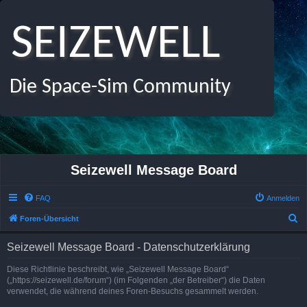
SEIZEWELL
Die Space-Sim Community
Seizewell Message Board
FAQ
Anmelden
S
Foren-Übersicht
u
Seizewell Message Board - Datenschutzerklärung
c
h
Diese Richtlinie beschreibt, wie „Seizewell Message Board“
(„https://seizewell.de/forum“) (im Folgenden „der Betreiber“) die Daten
e
verwendet, die während deines Foren-Besuchs gesammelt werden.