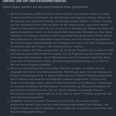
UMFANG UND ART DER DATENSPEICHERUNG
Deine Daten werden auf vier verschiedene Arten gesammelt:
Die Forensoftware phpBB erstellt bei deinem Besuch des Boards mehrere Cookies.
Cookies sind kleine Textdateien, die dein Browser als temporäre Dateien ablegt und
die zwischen den einzelnen Aufrufen des Boards erhalten bleiben. In diesen Cookies
sind die aktuelle ID deiner Sitzung (damit dir alle Seitenaufrufe zugeordnet werden
können), Informationen über die von dir gelesenen Beiträge (zur Markierung dieser als
gelesen/ungelesen; sofern du nicht angemeldet bist) sowie Informationen über deine
Teilnahme an Umfragen (sofern du nicht angemeldet bist) gespeichert. Ferner werden
deine Benutzer-ID, ein Authentifizierungsschlüssel und eine Session-ID gespeichert.
Die Cookies haben standardmäßig eine Gültigkeit von einem Jahr. Alle Cookies kannst
du jederzeit über die Funktion „Alle Cookies löschen“ löschen.
Weiterhin werden die Daten gespeichert, die du bei der Registrierung, in deinem Profil
oder deinem persönlichem Bereich angibst. Für die Registrierung sind mindestens ein
eindeutiger Benutzername, eine E-Mail-Adresse und ein Passwort notwendig. Wenn
durch den Betreiber weitere Daten als notwendig festgelegt wurden, so ist dies für
dich vor deren Eingabe ersichtlich.
Wenn du einen Beitrag oder eine private Nachricht erstellst, so werden die dort
eingegebenen Daten ebenfalls gespeichert. Gleiches gilt, wenn du einen Beitrag als
Entwurf zwischenspeicherst. In diesen Fällen wird auch deine IP-Adresse gespeichert.
Die IP-Adresse wird weiterhin bei folgenden Aktionen gespeichert: Löschen und
Ändern von Beiträgen (dazu zählen Private Nachrichten und Umfragen), Änderungen
an zentralen Profildaten (E-Mail-Adresse, Kontoaktivierung, Benutzer-Passwort) und
gescheiterte Anmeldeversuche. Die von deinem Browser übermittelte Browser-
Kennzeichnung (User Agent) wird nur in der „Wer ist online?“-Funktion angezeigt und
nicht dauerhaft gespeichert.
Schließlich erfordern einzelne Funktionen des Boards, dass weitere Daten
gespeichert werden. Dazu gehören dein Abstimmungsverhalten bei Umfragen, der
Gelesen-Status von deinen Beiträgen oder explizit von dir gesetzte Lesezeichen oder
Benachrichtigungsfunktionen.