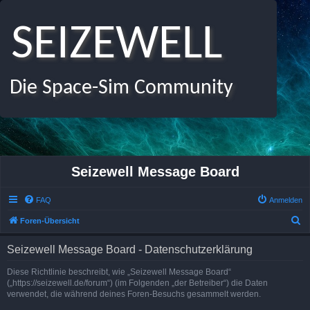
SEIZEWELL
Die Space-Sim Community
Seizewell Message Board
FAQ
Anmelden
S
Foren-Übersicht
u
Seizewell Message Board - Datenschutzerklärung
c
h
Diese Richtlinie beschreibt, wie „Seizewell Message Board“
(„https://seizewell.de/forum“) (im Folgenden „der Betreiber“) die Daten
e
verwendet, die während deines Foren-Besuchs gesammelt werden.