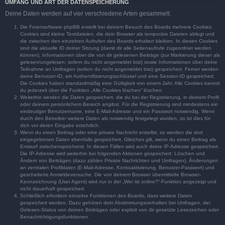
UMFANG UND ART DER DATENSPEICHERUNG
Deine Daten werden auf vier verschiedene Arten gesammelt:
Die Forensoftware phpBB erstellt bei deinem Besuch des Boards mehrere Cookies.
Cookies sind kleine Textdateien, die dein Browser als temporäre Dateien ablegt und
die zwischen den einzelnen Aufrufen des Boards erhalten bleiben. In diesen Cookies
sind die aktuelle ID deiner Sitzung (damit dir alle Seitenaufrufe zugeordnet werden
können), Informationen über die von dir gelesenen Beiträge (zur Markierung dieser als
gelesen/ungelesen; sofern du nicht angemeldet bist) sowie Informationen über deine
Teilnahme an Umfragen (sofern du nicht angemeldet bist) gespeichert. Ferner werden
deine Benutzer-ID, ein Authentifizierungsschlüssel und eine Session-ID gespeichert.
Die Cookies haben standardmäßig eine Gültigkeit von einem Jahr. Alle Cookies kannst
du jederzeit über die Funktion „Alle Cookies löschen“ löschen.
Weiterhin werden die Daten gespeichert, die du bei der Registrierung, in deinem Profil
oder deinem persönlichem Bereich angibst. Für die Registrierung sind mindestens ein
eindeutiger Benutzername, eine E-Mail-Adresse und ein Passwort notwendig. Wenn
durch den Betreiber weitere Daten als notwendig festgelegt wurden, so ist dies für
dich vor deren Eingabe ersichtlich.
Wenn du einen Beitrag oder eine private Nachricht erstellst, so werden die dort
eingegebenen Daten ebenfalls gespeichert. Gleiches gilt, wenn du einen Beitrag als
Entwurf zwischenspeicherst. In diesen Fällen wird auch deine IP-Adresse gespeichert.
Die IP-Adresse wird weiterhin bei folgenden Aktionen gespeichert: Löschen und
Ändern von Beiträgen (dazu zählen Private Nachrichten und Umfragen), Änderungen
an zentralen Profildaten (E-Mail-Adresse, Kontoaktivierung, Benutzer-Passwort) und
gescheiterte Anmeldeversuche. Die von deinem Browser übermittelte Browser-
Kennzeichnung (User Agent) wird nur in der „Wer ist online?“-Funktion angezeigt und
nicht dauerhaft gespeichert.
Schließlich erfordern einzelne Funktionen des Boards, dass weitere Daten
gespeichert werden. Dazu gehören dein Abstimmungsverhalten bei Umfragen, der
Gelesen-Status von deinen Beiträgen oder explizit von dir gesetzte Lesezeichen oder
Benachrichtigungsfunktionen.