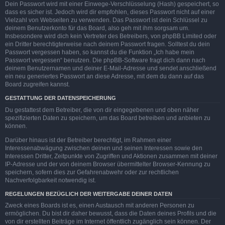
Dein Passwort wird mit einer Einwege-Verschlüsselung (Hash) gespeichert, so
dass es sicher ist. Jedoch wird dir empfohlen, dieses Passwort nicht auf einer
Vielzahl von Webseiten zu verwenden. Das Passwort ist dein Schlüssel zu
deinem Benutzerkonto für das Board, also geh mit ihm sorgsam um.
Insbesondere wird dich kein Vertreter des Betreibers, von phpBB Limited oder
ein Dritter berechtigterweise nach deinem Passwort fragen. Solltest du dein
Passwort vergessen haben, so kannst du die Funktion „Ich habe mein
Passwort vergessen“ benutzen. Die phpBB-Software fragt dich dann nach
deinem Benutzernamen und deiner E-Mail-Adresse und sendet anschließend
ein neu generiertes Passwort an diese Adresse, mit dem du dann auf das
Board zugreifen kannst.
GESTATTUNG DER DATENSPEICHERUNG
Du gestattest dem Betreiber, die von dir eingegebenen und oben näher
spezifizierten Daten zu speichern, um das Board betreiben und anbieten zu
können.
Darüber hinaus ist der Betreiber berechtigt, im Rahmen einer
Interessenabwägung zwischen deinen und seinen Interessen sowie den
Interessen Dritter, Zeitpunkte von Zugriffen und Aktionen zusammen mit deiner
IP-Adresse und der von deinem Browser übermittelter Browser-Kennung zu
speichern, sofern dies zur Gefahrenabwehr oder zur rechtlichen
Nachverfolgbarkeit notwendig ist.
REGELUNGEN BEZÜGLICH DER WEITERGABE DEINER DATEN
Zweck eines Boards ist es, einen Austausch mit anderen Personen zu
ermöglichen. Du bist dir daher bewusst, dass die Daten deines Profils und die
von dir erstellten Beiträge im Internet öffentlich zugänglich sein können. Der