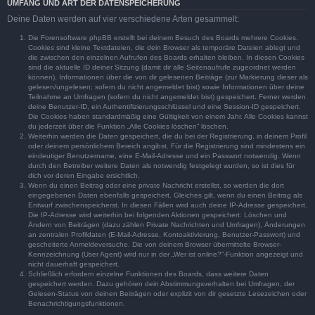
UMFANG UND ART DER DATENSPEICHERUNG
Deine Daten werden auf vier verschiedene Arten gesammelt:
Die Forensoftware phpBB erstellt bei deinem Besuch des Boards mehrere Cookies.
Cookies sind kleine Textdateien, die dein Browser als temporäre Dateien ablegt und
die zwischen den einzelnen Aufrufen des Boards erhalten bleiben. In diesen Cookies
sind die aktuelle ID deiner Sitzung (damit dir alle Seitenaufrufe zugeordnet werden
können), Informationen über die von dir gelesenen Beiträge (zur Markierung dieser als
gelesen/ungelesen; sofern du nicht angemeldet bist) sowie Informationen über deine
Teilnahme an Umfragen (sofern du nicht angemeldet bist) gespeichert. Ferner werden
deine Benutzer-ID, ein Authentifizierungsschlüssel und eine Session-ID gespeichert.
Die Cookies haben standardmäßig eine Gültigkeit von einem Jahr. Alle Cookies kannst
du jederzeit über die Funktion „Alle Cookies löschen“ löschen.
Weiterhin werden die Daten gespeichert, die du bei der Registrierung, in deinem Profil
oder deinem persönlichem Bereich angibst. Für die Registrierung sind mindestens ein
eindeutiger Benutzername, eine E-Mail-Adresse und ein Passwort notwendig. Wenn
durch den Betreiber weitere Daten als notwendig festgelegt wurden, so ist dies für
dich vor deren Eingabe ersichtlich.
Wenn du einen Beitrag oder eine private Nachricht erstellst, so werden die dort
eingegebenen Daten ebenfalls gespeichert. Gleiches gilt, wenn du einen Beitrag als
Entwurf zwischenspeicherst. In diesen Fällen wird auch deine IP-Adresse gespeichert.
Die IP-Adresse wird weiterhin bei folgenden Aktionen gespeichert: Löschen und
Ändern von Beiträgen (dazu zählen Private Nachrichten und Umfragen), Änderungen
an zentralen Profildaten (E-Mail-Adresse, Kontoaktivierung, Benutzer-Passwort) und
gescheiterte Anmeldeversuche. Die von deinem Browser übermittelte Browser-
Kennzeichnung (User Agent) wird nur in der „Wer ist online?“-Funktion angezeigt und
nicht dauerhaft gespeichert.
Schließlich erfordern einzelne Funktionen des Boards, dass weitere Daten
gespeichert werden. Dazu gehören dein Abstimmungsverhalten bei Umfragen, der
Gelesen-Status von deinen Beiträgen oder explizit von dir gesetzte Lesezeichen oder
Benachrichtigungsfunktionen.