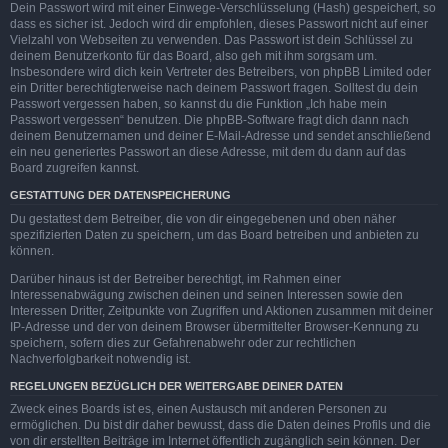
Dein Passwort wird mit einer Einwege-Verschlüsselung (Hash) gespeichert, so
dass es sicher ist. Jedoch wird dir empfohlen, dieses Passwort nicht auf einer
Vielzahl von Webseiten zu verwenden. Das Passwort ist dein Schlüssel zu
deinem Benutzerkonto für das Board, also geh mit ihm sorgsam um.
Insbesondere wird dich kein Vertreter des Betreibers, von phpBB Limited oder
ein Dritter berechtigterweise nach deinem Passwort fragen. Solltest du dein
Passwort vergessen haben, so kannst du die Funktion „Ich habe mein
Passwort vergessen“ benutzen. Die phpBB-Software fragt dich dann nach
deinem Benutzernamen und deiner E-Mail-Adresse und sendet anschließend
ein neu generiertes Passwort an diese Adresse, mit dem du dann auf das
Board zugreifen kannst.
GESTATTUNG DER DATENSPEICHERUNG
Du gestattest dem Betreiber, die von dir eingegebenen und oben näher
spezifizierten Daten zu speichern, um das Board betreiben und anbieten zu
können.
Darüber hinaus ist der Betreiber berechtigt, im Rahmen einer
Interessenabwägung zwischen deinen und seinen Interessen sowie den
Interessen Dritter, Zeitpunkte von Zugriffen und Aktionen zusammen mit deiner
IP-Adresse und der von deinem Browser übermittelter Browser-Kennung zu
speichern, sofern dies zur Gefahrenabwehr oder zur rechtlichen
Nachverfolgbarkeit notwendig ist.
REGELUNGEN BEZÜGLICH DER WEITERGABE DEINER DATEN
Zweck eines Boards ist es, einen Austausch mit anderen Personen zu
ermöglichen. Du bist dir daher bewusst, dass die Daten deines Profils und die
von dir erstellten Beiträge im Internet öffentlich zugänglich sein können. Der