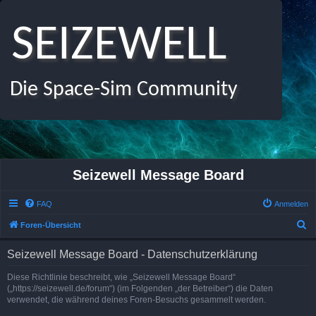
SEIZEWELL
Die Space-Sim Community
Seizewell Message Board
FAQ
Anmelden
S
Foren-Übersicht
u
Seizewell Message Board - Datenschutzerklärung
c
h
Diese Richtlinie beschreibt, wie „Seizewell Message Board“
(„https://seizewell.de/forum“) (im Folgenden „der Betreiber“) die Daten
e
verwendet, die während deines Foren-Besuchs gesammelt werden.