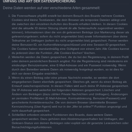
UMFANG UND ART DER DATENSPEICHERUNG
Deine Daten werden auf vier verschiedene Arten gesammelt:
Die Forensoftware phpBB erstellt bei deinem Besuch des Boards mehrere Cookies.
Cookies sind kleine Textdateien, die dein Browser als temporäre Dateien ablegt und
die zwischen den einzelnen Aufrufen des Boards erhalten bleiben. In diesen Cookies
sind die aktuelle ID deiner Sitzung (damit dir alle Seitenaufrufe zugeordnet werden
können), Informationen über die von dir gelesenen Beiträge (zur Markierung dieser als
gelesen/ungelesen; sofern du nicht angemeldet bist) sowie Informationen über deine
Teilnahme an Umfragen (sofern du nicht angemeldet bist) gespeichert. Ferner werden
deine Benutzer-ID, ein Authentifizierungsschlüssel und eine Session-ID gespeichert.
Die Cookies haben standardmäßig eine Gültigkeit von einem Jahr. Alle Cookies kannst
du jederzeit über die Funktion „Alle Cookies löschen“ löschen.
Weiterhin werden die Daten gespeichert, die du bei der Registrierung, in deinem Profil
oder deinem persönlichem Bereich angibst. Für die Registrierung sind mindestens ein
eindeutiger Benutzername, eine E-Mail-Adresse und ein Passwort notwendig. Wenn
durch den Betreiber weitere Daten als notwendig festgelegt wurden, so ist dies für
dich vor deren Eingabe ersichtlich.
Wenn du einen Beitrag oder eine private Nachricht erstellst, so werden die dort
eingegebenen Daten ebenfalls gespeichert. Gleiches gilt, wenn du einen Beitrag als
Entwurf zwischenspeicherst. In diesen Fällen wird auch deine IP-Adresse gespeichert.
Die IP-Adresse wird weiterhin bei folgenden Aktionen gespeichert: Löschen und
Ändern von Beiträgen (dazu zählen Private Nachrichten und Umfragen), Änderungen
an zentralen Profildaten (E-Mail-Adresse, Kontoaktivierung, Benutzer-Passwort) und
gescheiterte Anmeldeversuche. Die von deinem Browser übermittelte Browser-
Kennzeichnung (User Agent) wird nur in der „Wer ist online?“-Funktion angezeigt und
nicht dauerhaft gespeichert.
Schließlich erfordern einzelne Funktionen des Boards, dass weitere Daten
gespeichert werden. Dazu gehören dein Abstimmungsverhalten bei Umfragen, der
Gelesen-Status von deinen Beiträgen oder explizit von dir gesetzte Lesezeichen oder
Benachrichtigungsfunktionen.