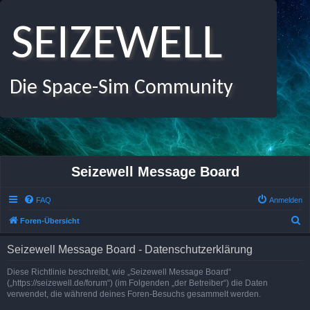
SEIZEWELL
Die Space-Sim Community
Seizewell Message Board
FAQ
Anmelden
S
Foren-Übersicht
u
Seizewell Message Board - Datenschutzerklärung
c
h
Diese Richtlinie beschreibt, wie „Seizewell Message Board“
(„https://seizewell.de/forum“) (im Folgenden „der Betreiber“) die Daten
e
verwendet, die während deines Foren-Besuchs gesammelt werden.