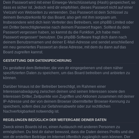
Dein Passwort wird mit einer Einwege-Verschlüsselung (Hash) gespeichert, so
dass es sicher ist. Jedoch wird dir empfohlen, dieses Passwort nicht auf einer
Vielzahl von Webseiten zu verwenden. Das Passwort ist dein Schlüssel zu
deinem Benutzerkonto für das Board, also geh mit ihm sorgsam um.
Insbesondere wird dich kein Vertreter des Betreibers, von phpBB Limited oder
ein Dritter berechtigterweise nach deinem Passwort fragen. Solltest du dein
Passwort vergessen haben, so kannst du die Funktion „Ich habe mein
Passwort vergessen“ benutzen. Die phpBB-Software fragt dich dann nach
deinem Benutzernamen und deiner E-Mail-Adresse und sendet anschließend
ein neu generiertes Passwort an diese Adresse, mit dem du dann auf das
Board zugreifen kannst.
GESTATTUNG DER DATENSPEICHERUNG
Du gestattest dem Betreiber, die von dir eingegebenen und oben näher
spezifizierten Daten zu speichern, um das Board betreiben und anbieten zu
können.
Darüber hinaus ist der Betreiber berechtigt, im Rahmen einer
Interessenabwägung zwischen deinen und seinen Interessen sowie den
Interessen Dritter, Zeitpunkte von Zugriffen und Aktionen zusammen mit deiner
IP-Adresse und der von deinem Browser übermittelter Browser-Kennung zu
speichern, sofern dies zur Gefahrenabwehr oder zur rechtlichen
Nachverfolgbarkeit notwendig ist.
REGELUNGEN BEZÜGLICH DER WEITERGABE DEINER DATEN
Zweck eines Boards ist es, einen Austausch mit anderen Personen zu
ermöglichen. Du bist dir daher bewusst, dass die Daten deines Profils und die
von dir erstellten Beiträge im Internet öffentlich zugänglich sein können. Der