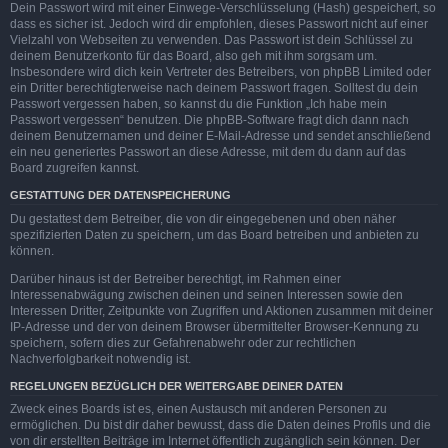
Dein Passwort wird mit einer Einwege-Verschlüsselung (Hash) gespeichert, so
dass es sicher ist. Jedoch wird dir empfohlen, dieses Passwort nicht auf einer
Vielzahl von Webseiten zu verwenden. Das Passwort ist dein Schlüssel zu
deinem Benutzerkonto für das Board, also geh mit ihm sorgsam um.
Insbesondere wird dich kein Vertreter des Betreibers, von phpBB Limited oder
ein Dritter berechtigterweise nach deinem Passwort fragen. Solltest du dein
Passwort vergessen haben, so kannst du die Funktion „Ich habe mein
Passwort vergessen“ benutzen. Die phpBB-Software fragt dich dann nach
deinem Benutzernamen und deiner E-Mail-Adresse und sendet anschließend
ein neu generiertes Passwort an diese Adresse, mit dem du dann auf das
Board zugreifen kannst.
GESTATTUNG DER DATENSPEICHERUNG
Du gestattest dem Betreiber, die von dir eingegebenen und oben näher
spezifizierten Daten zu speichern, um das Board betreiben und anbieten zu
können.
Darüber hinaus ist der Betreiber berechtigt, im Rahmen einer
Interessenabwägung zwischen deinen und seinen Interessen sowie den
Interessen Dritter, Zeitpunkte von Zugriffen und Aktionen zusammen mit deiner
IP-Adresse und der von deinem Browser übermittelter Browser-Kennung zu
speichern, sofern dies zur Gefahrenabwehr oder zur rechtlichen
Nachverfolgbarkeit notwendig ist.
REGELUNGEN BEZÜGLICH DER WEITERGABE DEINER DATEN
Zweck eines Boards ist es, einen Austausch mit anderen Personen zu
ermöglichen. Du bist dir daher bewusst, dass die Daten deines Profils und die
von dir erstellten Beiträge im Internet öffentlich zugänglich sein können. Der