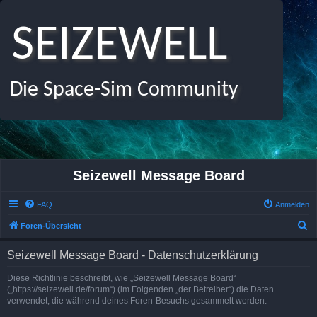
SEIZEWELL
Die Space-Sim Community
Seizewell Message Board
FAQ
Anmelden
S
Foren-Übersicht
u
Seizewell Message Board - Datenschutzerklärung
c
h
Diese Richtlinie beschreibt, wie „Seizewell Message Board“
(„https://seizewell.de/forum“) (im Folgenden „der Betreiber“) die Daten
e
verwendet, die während deines Foren-Besuchs gesammelt werden.