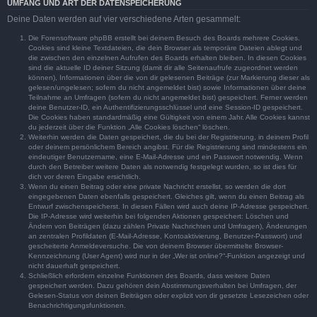
UMFANG UND ART DER DATENSPEICHERUNG
Deine Daten werden auf vier verschiedene Arten gesammelt:
Die Forensoftware phpBB erstellt bei deinem Besuch des Boards mehrere Cookies.
Cookies sind kleine Textdateien, die dein Browser als temporäre Dateien ablegt und
die zwischen den einzelnen Aufrufen des Boards erhalten bleiben. In diesen Cookies
sind die aktuelle ID deiner Sitzung (damit dir alle Seitenaufrufe zugeordnet werden
können), Informationen über die von dir gelesenen Beiträge (zur Markierung dieser als
gelesen/ungelesen; sofern du nicht angemeldet bist) sowie Informationen über deine
Teilnahme an Umfragen (sofern du nicht angemeldet bist) gespeichert. Ferner werden
deine Benutzer-ID, ein Authentifizierungsschlüssel und eine Session-ID gespeichert.
Die Cookies haben standardmäßig eine Gültigkeit von einem Jahr. Alle Cookies kannst
du jederzeit über die Funktion „Alle Cookies löschen“ löschen.
Weiterhin werden die Daten gespeichert, die du bei der Registrierung, in deinem Profil
oder deinem persönlichem Bereich angibst. Für die Registrierung sind mindestens ein
eindeutiger Benutzername, eine E-Mail-Adresse und ein Passwort notwendig. Wenn
durch den Betreiber weitere Daten als notwendig festgelegt wurden, so ist dies für
dich vor deren Eingabe ersichtlich.
Wenn du einen Beitrag oder eine private Nachricht erstellst, so werden die dort
eingegebenen Daten ebenfalls gespeichert. Gleiches gilt, wenn du einen Beitrag als
Entwurf zwischenspeicherst. In diesen Fällen wird auch deine IP-Adresse gespeichert.
Die IP-Adresse wird weiterhin bei folgenden Aktionen gespeichert: Löschen und
Ändern von Beiträgen (dazu zählen Private Nachrichten und Umfragen), Änderungen
an zentralen Profildaten (E-Mail-Adresse, Kontoaktivierung, Benutzer-Passwort) und
gescheiterte Anmeldeversuche. Die von deinem Browser übermittelte Browser-
Kennzeichnung (User Agent) wird nur in der „Wer ist online?“-Funktion angezeigt und
nicht dauerhaft gespeichert.
Schließlich erfordern einzelne Funktionen des Boards, dass weitere Daten
gespeichert werden. Dazu gehören dein Abstimmungsverhalten bei Umfragen, der
Gelesen-Status von deinen Beiträgen oder explizit von dir gesetzte Lesezeichen oder
Benachrichtigungsfunktionen.