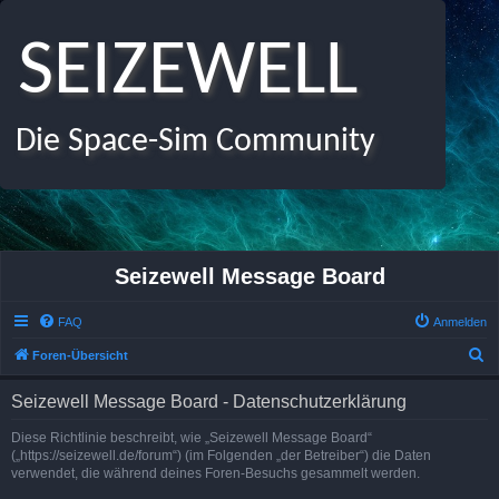
SEIZEWELL
Die Space-Sim Community
Seizewell Message Board
FAQ
Anmelden
S
Foren-Übersicht
u
Seizewell Message Board - Datenschutzerklärung
c
h
Diese Richtlinie beschreibt, wie „Seizewell Message Board“
(„https://seizewell.de/forum“) (im Folgenden „der Betreiber“) die Daten
e
verwendet, die während deines Foren-Besuchs gesammelt werden.