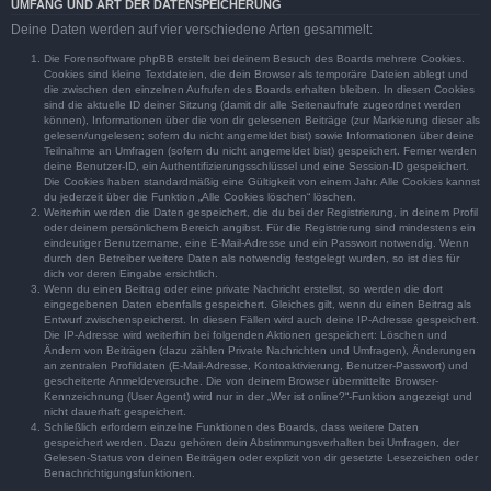
UMFANG UND ART DER DATENSPEICHERUNG
Deine Daten werden auf vier verschiedene Arten gesammelt:
Die Forensoftware phpBB erstellt bei deinem Besuch des Boards mehrere Cookies.
Cookies sind kleine Textdateien, die dein Browser als temporäre Dateien ablegt und
die zwischen den einzelnen Aufrufen des Boards erhalten bleiben. In diesen Cookies
sind die aktuelle ID deiner Sitzung (damit dir alle Seitenaufrufe zugeordnet werden
können), Informationen über die von dir gelesenen Beiträge (zur Markierung dieser als
gelesen/ungelesen; sofern du nicht angemeldet bist) sowie Informationen über deine
Teilnahme an Umfragen (sofern du nicht angemeldet bist) gespeichert. Ferner werden
deine Benutzer-ID, ein Authentifizierungsschlüssel und eine Session-ID gespeichert.
Die Cookies haben standardmäßig eine Gültigkeit von einem Jahr. Alle Cookies kannst
du jederzeit über die Funktion „Alle Cookies löschen“ löschen.
Weiterhin werden die Daten gespeichert, die du bei der Registrierung, in deinem Profil
oder deinem persönlichem Bereich angibst. Für die Registrierung sind mindestens ein
eindeutiger Benutzername, eine E-Mail-Adresse und ein Passwort notwendig. Wenn
durch den Betreiber weitere Daten als notwendig festgelegt wurden, so ist dies für
dich vor deren Eingabe ersichtlich.
Wenn du einen Beitrag oder eine private Nachricht erstellst, so werden die dort
eingegebenen Daten ebenfalls gespeichert. Gleiches gilt, wenn du einen Beitrag als
Entwurf zwischenspeicherst. In diesen Fällen wird auch deine IP-Adresse gespeichert.
Die IP-Adresse wird weiterhin bei folgenden Aktionen gespeichert: Löschen und
Ändern von Beiträgen (dazu zählen Private Nachrichten und Umfragen), Änderungen
an zentralen Profildaten (E-Mail-Adresse, Kontoaktivierung, Benutzer-Passwort) und
gescheiterte Anmeldeversuche. Die von deinem Browser übermittelte Browser-
Kennzeichnung (User Agent) wird nur in der „Wer ist online?“-Funktion angezeigt und
nicht dauerhaft gespeichert.
Schließlich erfordern einzelne Funktionen des Boards, dass weitere Daten
gespeichert werden. Dazu gehören dein Abstimmungsverhalten bei Umfragen, der
Gelesen-Status von deinen Beiträgen oder explizit von dir gesetzte Lesezeichen oder
Benachrichtigungsfunktionen.