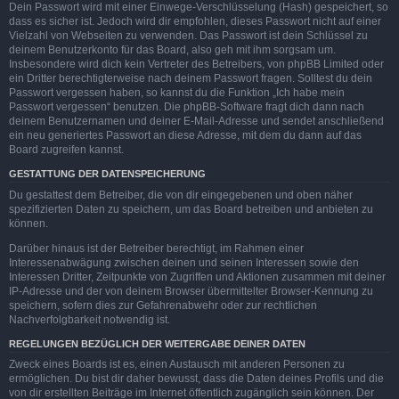
Dein Passwort wird mit einer Einwege-Verschlüsselung (Hash) gespeichert, so
dass es sicher ist. Jedoch wird dir empfohlen, dieses Passwort nicht auf einer
Vielzahl von Webseiten zu verwenden. Das Passwort ist dein Schlüssel zu
deinem Benutzerkonto für das Board, also geh mit ihm sorgsam um.
Insbesondere wird dich kein Vertreter des Betreibers, von phpBB Limited oder
ein Dritter berechtigterweise nach deinem Passwort fragen. Solltest du dein
Passwort vergessen haben, so kannst du die Funktion „Ich habe mein
Passwort vergessen“ benutzen. Die phpBB-Software fragt dich dann nach
deinem Benutzernamen und deiner E-Mail-Adresse und sendet anschließend
ein neu generiertes Passwort an diese Adresse, mit dem du dann auf das
Board zugreifen kannst.
GESTATTUNG DER DATENSPEICHERUNG
Du gestattest dem Betreiber, die von dir eingegebenen und oben näher
spezifizierten Daten zu speichern, um das Board betreiben und anbieten zu
können.
Darüber hinaus ist der Betreiber berechtigt, im Rahmen einer
Interessenabwägung zwischen deinen und seinen Interessen sowie den
Interessen Dritter, Zeitpunkte von Zugriffen und Aktionen zusammen mit deiner
IP-Adresse und der von deinem Browser übermittelter Browser-Kennung zu
speichern, sofern dies zur Gefahrenabwehr oder zur rechtlichen
Nachverfolgbarkeit notwendig ist.
REGELUNGEN BEZÜGLICH DER WEITERGABE DEINER DATEN
Zweck eines Boards ist es, einen Austausch mit anderen Personen zu
ermöglichen. Du bist dir daher bewusst, dass die Daten deines Profils und die
von dir erstellten Beiträge im Internet öffentlich zugänglich sein können. Der