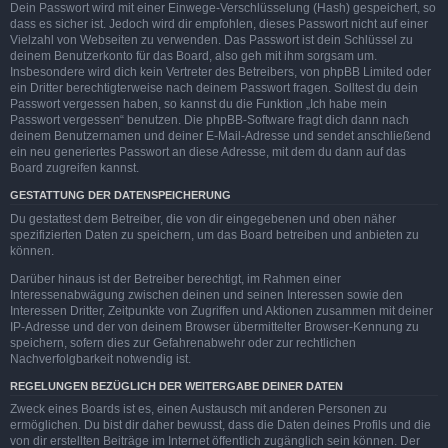
Dein Passwort wird mit einer Einwege-Verschlüsselung (Hash) gespeichert, so
dass es sicher ist. Jedoch wird dir empfohlen, dieses Passwort nicht auf einer
Vielzahl von Webseiten zu verwenden. Das Passwort ist dein Schlüssel zu
deinem Benutzerkonto für das Board, also geh mit ihm sorgsam um.
Insbesondere wird dich kein Vertreter des Betreibers, von phpBB Limited oder
ein Dritter berechtigterweise nach deinem Passwort fragen. Solltest du dein
Passwort vergessen haben, so kannst du die Funktion „Ich habe mein
Passwort vergessen“ benutzen. Die phpBB-Software fragt dich dann nach
deinem Benutzernamen und deiner E-Mail-Adresse und sendet anschließend
ein neu generiertes Passwort an diese Adresse, mit dem du dann auf das
Board zugreifen kannst.
GESTATTUNG DER DATENSPEICHERUNG
Du gestattest dem Betreiber, die von dir eingegebenen und oben näher
spezifizierten Daten zu speichern, um das Board betreiben und anbieten zu
können.
Darüber hinaus ist der Betreiber berechtigt, im Rahmen einer
Interessenabwägung zwischen deinen und seinen Interessen sowie den
Interessen Dritter, Zeitpunkte von Zugriffen und Aktionen zusammen mit deiner
IP-Adresse und der von deinem Browser übermittelter Browser-Kennung zu
speichern, sofern dies zur Gefahrenabwehr oder zur rechtlichen
Nachverfolgbarkeit notwendig ist.
REGELUNGEN BEZÜGLICH DER WEITERGABE DEINER DATEN
Zweck eines Boards ist es, einen Austausch mit anderen Personen zu
ermöglichen. Du bist dir daher bewusst, dass die Daten deines Profils und die
von dir erstellten Beiträge im Internet öffentlich zugänglich sein können. Der