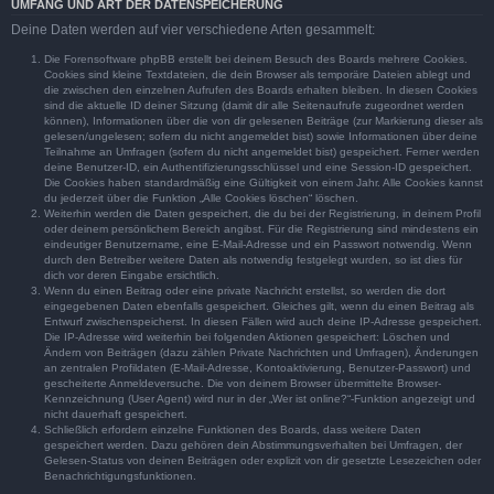
UMFANG UND ART DER DATENSPEICHERUNG
Deine Daten werden auf vier verschiedene Arten gesammelt:
Die Forensoftware phpBB erstellt bei deinem Besuch des Boards mehrere Cookies.
Cookies sind kleine Textdateien, die dein Browser als temporäre Dateien ablegt und
die zwischen den einzelnen Aufrufen des Boards erhalten bleiben. In diesen Cookies
sind die aktuelle ID deiner Sitzung (damit dir alle Seitenaufrufe zugeordnet werden
können), Informationen über die von dir gelesenen Beiträge (zur Markierung dieser als
gelesen/ungelesen; sofern du nicht angemeldet bist) sowie Informationen über deine
Teilnahme an Umfragen (sofern du nicht angemeldet bist) gespeichert. Ferner werden
deine Benutzer-ID, ein Authentifizierungsschlüssel und eine Session-ID gespeichert.
Die Cookies haben standardmäßig eine Gültigkeit von einem Jahr. Alle Cookies kannst
du jederzeit über die Funktion „Alle Cookies löschen“ löschen.
Weiterhin werden die Daten gespeichert, die du bei der Registrierung, in deinem Profil
oder deinem persönlichem Bereich angibst. Für die Registrierung sind mindestens ein
eindeutiger Benutzername, eine E-Mail-Adresse und ein Passwort notwendig. Wenn
durch den Betreiber weitere Daten als notwendig festgelegt wurden, so ist dies für
dich vor deren Eingabe ersichtlich.
Wenn du einen Beitrag oder eine private Nachricht erstellst, so werden die dort
eingegebenen Daten ebenfalls gespeichert. Gleiches gilt, wenn du einen Beitrag als
Entwurf zwischenspeicherst. In diesen Fällen wird auch deine IP-Adresse gespeichert.
Die IP-Adresse wird weiterhin bei folgenden Aktionen gespeichert: Löschen und
Ändern von Beiträgen (dazu zählen Private Nachrichten und Umfragen), Änderungen
an zentralen Profildaten (E-Mail-Adresse, Kontoaktivierung, Benutzer-Passwort) und
gescheiterte Anmeldeversuche. Die von deinem Browser übermittelte Browser-
Kennzeichnung (User Agent) wird nur in der „Wer ist online?“-Funktion angezeigt und
nicht dauerhaft gespeichert.
Schließlich erfordern einzelne Funktionen des Boards, dass weitere Daten
gespeichert werden. Dazu gehören dein Abstimmungsverhalten bei Umfragen, der
Gelesen-Status von deinen Beiträgen oder explizit von dir gesetzte Lesezeichen oder
Benachrichtigungsfunktionen.