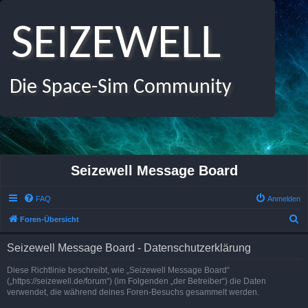
SEIZEWELL
Die Space-Sim Community
Seizewell Message Board
FAQ
Anmelden
S
Foren-Übersicht
u
Seizewell Message Board - Datenschutzerklärung
c
h
Diese Richtlinie beschreibt, wie „Seizewell Message Board“
(„https://seizewell.de/forum“) (im Folgenden „der Betreiber“) die Daten
e
verwendet, die während deines Foren-Besuchs gesammelt werden.