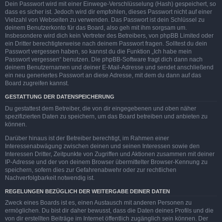
Dein Passwort wird mit einer Einwege-Verschlüsselung (Hash) gespeichert, so
dass es sicher ist. Jedoch wird dir empfohlen, dieses Passwort nicht auf einer
Vielzahl von Webseiten zu verwenden. Das Passwort ist dein Schlüssel zu
deinem Benutzerkonto für das Board, also geh mit ihm sorgsam um.
Insbesondere wird dich kein Vertreter des Betreibers, von phpBB Limited oder
ein Dritter berechtigterweise nach deinem Passwort fragen. Solltest du dein
Passwort vergessen haben, so kannst du die Funktion „Ich habe mein
Passwort vergessen“ benutzen. Die phpBB-Software fragt dich dann nach
deinem Benutzernamen und deiner E-Mail-Adresse und sendet anschließend
ein neu generiertes Passwort an diese Adresse, mit dem du dann auf das
Board zugreifen kannst.
GESTATTUNG DER DATENSPEICHERUNG
Du gestattest dem Betreiber, die von dir eingegebenen und oben näher
spezifizierten Daten zu speichern, um das Board betreiben und anbieten zu
können.
Darüber hinaus ist der Betreiber berechtigt, im Rahmen einer
Interessenabwägung zwischen deinen und seinen Interessen sowie den
Interessen Dritter, Zeitpunkte von Zugriffen und Aktionen zusammen mit deiner
IP-Adresse und der von deinem Browser übermittelter Browser-Kennung zu
speichern, sofern dies zur Gefahrenabwehr oder zur rechtlichen
Nachverfolgbarkeit notwendig ist.
REGELUNGEN BEZÜGLICH DER WEITERGABE DEINER DATEN
Zweck eines Boards ist es, einen Austausch mit anderen Personen zu
ermöglichen. Du bist dir daher bewusst, dass die Daten deines Profils und die
von dir erstellten Beiträge im Internet öffentlich zugänglich sein können. Der