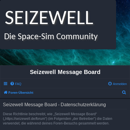
SEIZEWELL
Die Space-Sim Community
Seizewell Message Board
FAQ
Anmelden
S
Foren-Übersicht
u
Seizewell Message Board - Datenschutzerklärung
c
h
Diese Richtlinie beschreibt, wie „Seizewell Message Board“
(„https://seizewell.de/forum“) (im Folgenden „der Betreiber“) die Daten
e
verwendet, die während deines Foren-Besuchs gesammelt werden.