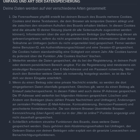
UMFANG UND ART DER DATENSPEICHERUNG
Deine Daten werden auf vier verschiedene Arten gesammelt:
Die Forensoftware phpBB erstellt bei deinem Besuch des Boards mehrere Cookies.
Cookies sind kleine Textdateien, die dein Browser als temporäre Dateien ablegt und
die zwischen den einzelnen Aufrufen des Boards erhalten bleiben. In diesen Cookies
sind die aktuelle ID deiner Sitzung (damit dir alle Seitenaufrufe zugeordnet werden
können), Informationen über die von dir gelesenen Beiträge (zur Markierung dieser als
gelesen/ungelesen; sofern du nicht angemeldet bist) sowie Informationen über deine
Teilnahme an Umfragen (sofern du nicht angemeldet bist) gespeichert. Ferner werden
deine Benutzer-ID, ein Authentifizierungsschlüssel und eine Session-ID gespeichert.
Die Cookies haben standardmäßig eine Gültigkeit von einem Jahr. Alle Cookies kannst
du jederzeit über die Funktion „Alle Cookies löschen“ löschen.
Weiterhin werden die Daten gespeichert, die du bei der Registrierung, in deinem Profil
oder deinem persönlichem Bereich angibst. Für die Registrierung sind mindestens ein
eindeutiger Benutzername, eine E-Mail-Adresse und ein Passwort notwendig. Wenn
durch den Betreiber weitere Daten als notwendig festgelegt wurden, so ist dies für
dich vor deren Eingabe ersichtlich.
Wenn du einen Beitrag oder eine private Nachricht erstellst, so werden die dort
eingegebenen Daten ebenfalls gespeichert. Gleiches gilt, wenn du einen Beitrag als
Entwurf zwischenspeicherst. In diesen Fällen wird auch deine IP-Adresse gespeichert.
Die IP-Adresse wird weiterhin bei folgenden Aktionen gespeichert: Löschen und
Ändern von Beiträgen (dazu zählen Private Nachrichten und Umfragen), Änderungen
an zentralen Profildaten (E-Mail-Adresse, Kontoaktivierung, Benutzer-Passwort) und
gescheiterte Anmeldeversuche. Die von deinem Browser übermittelte Browser-
Kennzeichnung (User Agent) wird nur in der „Wer ist online?“-Funktion angezeigt und
nicht dauerhaft gespeichert.
Schließlich erfordern einzelne Funktionen des Boards, dass weitere Daten
gespeichert werden. Dazu gehören dein Abstimmungsverhalten bei Umfragen, der
Gelesen-Status von deinen Beiträgen oder explizit von dir gesetzte Lesezeichen oder
Benachrichtigungsfunktionen.