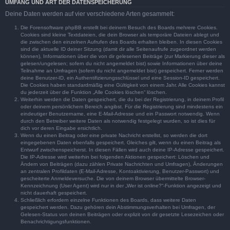
UMFANG UND ART DER DATENSPEICHERUNG
Deine Daten werden auf vier verschiedene Arten gesammelt:
Die Forensoftware phpBB erstellt bei deinem Besuch des Boards mehrere Cookies.
Cookies sind kleine Textdateien, die dein Browser als temporäre Dateien ablegt und
die zwischen den einzelnen Aufrufen des Boards erhalten bleiben. In diesen Cookies
sind die aktuelle ID deiner Sitzung (damit dir alle Seitenaufrufe zugeordnet werden
können), Informationen über die von dir gelesenen Beiträge (zur Markierung dieser als
gelesen/ungelesen; sofern du nicht angemeldet bist) sowie Informationen über deine
Teilnahme an Umfragen (sofern du nicht angemeldet bist) gespeichert. Ferner werden
deine Benutzer-ID, ein Authentifizierungsschlüssel und eine Session-ID gespeichert.
Die Cookies haben standardmäßig eine Gültigkeit von einem Jahr. Alle Cookies kannst
du jederzeit über die Funktion „Alle Cookies löschen“ löschen.
Weiterhin werden die Daten gespeichert, die du bei der Registrierung, in deinem Profil
oder deinem persönlichem Bereich angibst. Für die Registrierung sind mindestens ein
eindeutiger Benutzername, eine E-Mail-Adresse und ein Passwort notwendig. Wenn
durch den Betreiber weitere Daten als notwendig festgelegt wurden, so ist dies für
dich vor deren Eingabe ersichtlich.
Wenn du einen Beitrag oder eine private Nachricht erstellst, so werden die dort
eingegebenen Daten ebenfalls gespeichert. Gleiches gilt, wenn du einen Beitrag als
Entwurf zwischenspeicherst. In diesen Fällen wird auch deine IP-Adresse gespeichert.
Die IP-Adresse wird weiterhin bei folgenden Aktionen gespeichert: Löschen und
Ändern von Beiträgen (dazu zählen Private Nachrichten und Umfragen), Änderungen
an zentralen Profildaten (E-Mail-Adresse, Kontoaktivierung, Benutzer-Passwort) und
gescheiterte Anmeldeversuche. Die von deinem Browser übermittelte Browser-
Kennzeichnung (User Agent) wird nur in der „Wer ist online?“-Funktion angezeigt und
nicht dauerhaft gespeichert.
Schließlich erfordern einzelne Funktionen des Boards, dass weitere Daten
gespeichert werden. Dazu gehören dein Abstimmungsverhalten bei Umfragen, der
Gelesen-Status von deinen Beiträgen oder explizit von dir gesetzte Lesezeichen oder
Benachrichtigungsfunktionen.