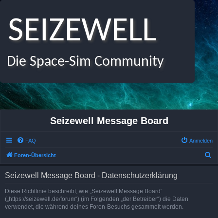
SEIZEWELL
Die Space-Sim Community
Seizewell Message Board
FAQ
Anmelden
S
Foren-Übersicht
u
Seizewell Message Board - Datenschutzerklärung
c
h
Diese Richtlinie beschreibt, wie „Seizewell Message Board“
(„https://seizewell.de/forum“) (im Folgenden „der Betreiber“) die Daten
e
verwendet, die während deines Foren-Besuchs gesammelt werden.