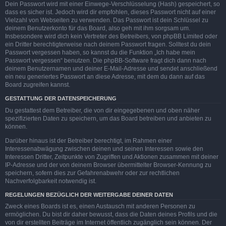
Dein Passwort wird mit einer Einwege-Verschlüsselung (Hash) gespeichert, so
dass es sicher ist. Jedoch wird dir empfohlen, dieses Passwort nicht auf einer
Vielzahl von Webseiten zu verwenden. Das Passwort ist dein Schlüssel zu
deinem Benutzerkonto für das Board, also geh mit ihm sorgsam um.
Insbesondere wird dich kein Vertreter des Betreibers, von phpBB Limited oder
ein Dritter berechtigterweise nach deinem Passwort fragen. Solltest du dein
Passwort vergessen haben, so kannst du die Funktion „Ich habe mein
Passwort vergessen“ benutzen. Die phpBB-Software fragt dich dann nach
deinem Benutzernamen und deiner E-Mail-Adresse und sendet anschließend
ein neu generiertes Passwort an diese Adresse, mit dem du dann auf das
Board zugreifen kannst.
GESTATTUNG DER DATENSPEICHERUNG
Du gestattest dem Betreiber, die von dir eingegebenen und oben näher
spezifizierten Daten zu speichern, um das Board betreiben und anbieten zu
können.
Darüber hinaus ist der Betreiber berechtigt, im Rahmen einer
Interessenabwägung zwischen deinen und seinen Interessen sowie den
Interessen Dritter, Zeitpunkte von Zugriffen und Aktionen zusammen mit deiner
IP-Adresse und der von deinem Browser übermittelter Browser-Kennung zu
speichern, sofern dies zur Gefahrenabwehr oder zur rechtlichen
Nachverfolgbarkeit notwendig ist.
REGELUNGEN BEZÜGLICH DER WEITERGABE DEINER DATEN
Zweck eines Boards ist es, einen Austausch mit anderen Personen zu
ermöglichen. Du bist dir daher bewusst, dass die Daten deines Profils und die
von dir erstellten Beiträge im Internet öffentlich zugänglich sein können. Der