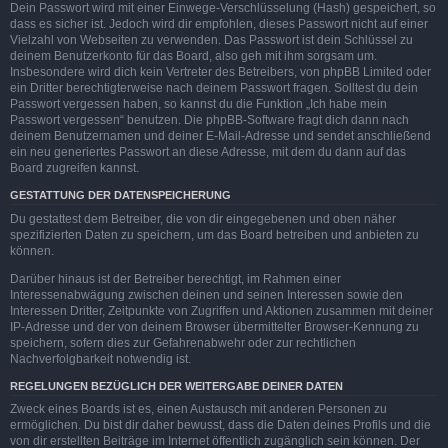
Dein Passwort wird mit einer Einwege-Verschlüsselung (Hash) gespeichert, so
dass es sicher ist. Jedoch wird dir empfohlen, dieses Passwort nicht auf einer
Vielzahl von Webseiten zu verwenden. Das Passwort ist dein Schlüssel zu
deinem Benutzerkonto für das Board, also geh mit ihm sorgsam um.
Insbesondere wird dich kein Vertreter des Betreibers, von phpBB Limited oder
ein Dritter berechtigterweise nach deinem Passwort fragen. Solltest du dein
Passwort vergessen haben, so kannst du die Funktion „Ich habe mein
Passwort vergessen“ benutzen. Die phpBB-Software fragt dich dann nach
deinem Benutzernamen und deiner E-Mail-Adresse und sendet anschließend
ein neu generiertes Passwort an diese Adresse, mit dem du dann auf das
Board zugreifen kannst.
GESTATTUNG DER DATENSPEICHERUNG
Du gestattest dem Betreiber, die von dir eingegebenen und oben näher
spezifizierten Daten zu speichern, um das Board betreiben und anbieten zu
können.
Darüber hinaus ist der Betreiber berechtigt, im Rahmen einer
Interessenabwägung zwischen deinen und seinen Interessen sowie den
Interessen Dritter, Zeitpunkte von Zugriffen und Aktionen zusammen mit deiner
IP-Adresse und der von deinem Browser übermittelter Browser-Kennung zu
speichern, sofern dies zur Gefahrenabwehr oder zur rechtlichen
Nachverfolgbarkeit notwendig ist.
REGELUNGEN BEZÜGLICH DER WEITERGABE DEINER DATEN
Zweck eines Boards ist es, einen Austausch mit anderen Personen zu
ermöglichen. Du bist dir daher bewusst, dass die Daten deines Profils und die
von dir erstellten Beiträge im Internet öffentlich zugänglich sein können. Der