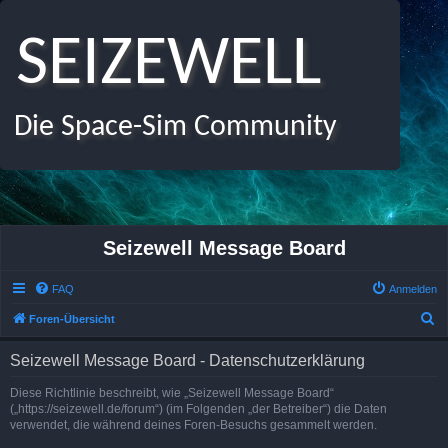
SEIZEWELL
Die Space-Sim Community
Seizewell Message Board
FAQ
Anmelden
S
Foren-Übersicht
u
Seizewell Message Board - Datenschutzerklärung
c
h
Diese Richtlinie beschreibt, wie „Seizewell Message Board“
(„https://seizewell.de/forum“) (im Folgenden „der Betreiber“) die Daten
e
verwendet, die während deines Foren-Besuchs gesammelt werden.