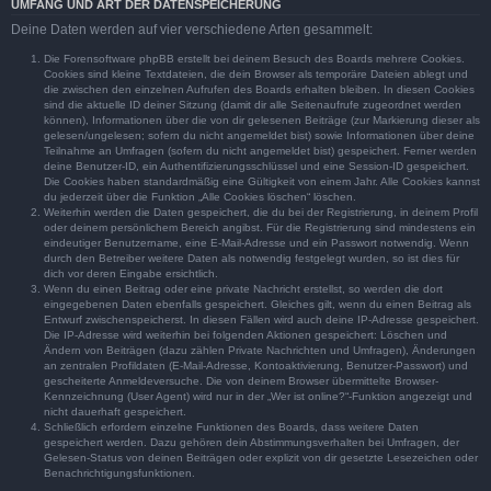
UMFANG UND ART DER DATENSPEICHERUNG
Deine Daten werden auf vier verschiedene Arten gesammelt:
Die Forensoftware phpBB erstellt bei deinem Besuch des Boards mehrere Cookies.
Cookies sind kleine Textdateien, die dein Browser als temporäre Dateien ablegt und
die zwischen den einzelnen Aufrufen des Boards erhalten bleiben. In diesen Cookies
sind die aktuelle ID deiner Sitzung (damit dir alle Seitenaufrufe zugeordnet werden
können), Informationen über die von dir gelesenen Beiträge (zur Markierung dieser als
gelesen/ungelesen; sofern du nicht angemeldet bist) sowie Informationen über deine
Teilnahme an Umfragen (sofern du nicht angemeldet bist) gespeichert. Ferner werden
deine Benutzer-ID, ein Authentifizierungsschlüssel und eine Session-ID gespeichert.
Die Cookies haben standardmäßig eine Gültigkeit von einem Jahr. Alle Cookies kannst
du jederzeit über die Funktion „Alle Cookies löschen“ löschen.
Weiterhin werden die Daten gespeichert, die du bei der Registrierung, in deinem Profil
oder deinem persönlichem Bereich angibst. Für die Registrierung sind mindestens ein
eindeutiger Benutzername, eine E-Mail-Adresse und ein Passwort notwendig. Wenn
durch den Betreiber weitere Daten als notwendig festgelegt wurden, so ist dies für
dich vor deren Eingabe ersichtlich.
Wenn du einen Beitrag oder eine private Nachricht erstellst, so werden die dort
eingegebenen Daten ebenfalls gespeichert. Gleiches gilt, wenn du einen Beitrag als
Entwurf zwischenspeicherst. In diesen Fällen wird auch deine IP-Adresse gespeichert.
Die IP-Adresse wird weiterhin bei folgenden Aktionen gespeichert: Löschen und
Ändern von Beiträgen (dazu zählen Private Nachrichten und Umfragen), Änderungen
an zentralen Profildaten (E-Mail-Adresse, Kontoaktivierung, Benutzer-Passwort) und
gescheiterte Anmeldeversuche. Die von deinem Browser übermittelte Browser-
Kennzeichnung (User Agent) wird nur in der „Wer ist online?“-Funktion angezeigt und
nicht dauerhaft gespeichert.
Schließlich erfordern einzelne Funktionen des Boards, dass weitere Daten
gespeichert werden. Dazu gehören dein Abstimmungsverhalten bei Umfragen, der
Gelesen-Status von deinen Beiträgen oder explizit von dir gesetzte Lesezeichen oder
Benachrichtigungsfunktionen.