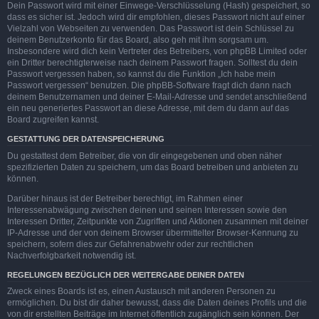
Dein Passwort wird mit einer Einwege-Verschlüsselung (Hash) gespeichert, so
dass es sicher ist. Jedoch wird dir empfohlen, dieses Passwort nicht auf einer
Vielzahl von Webseiten zu verwenden. Das Passwort ist dein Schlüssel zu
deinem Benutzerkonto für das Board, also geh mit ihm sorgsam um.
Insbesondere wird dich kein Vertreter des Betreibers, von phpBB Limited oder
ein Dritter berechtigterweise nach deinem Passwort fragen. Solltest du dein
Passwort vergessen haben, so kannst du die Funktion „Ich habe mein
Passwort vergessen“ benutzen. Die phpBB-Software fragt dich dann nach
deinem Benutzernamen und deiner E-Mail-Adresse und sendet anschließend
ein neu generiertes Passwort an diese Adresse, mit dem du dann auf das
Board zugreifen kannst.
GESTATTUNG DER DATENSPEICHERUNG
Du gestattest dem Betreiber, die von dir eingegebenen und oben näher
spezifizierten Daten zu speichern, um das Board betreiben und anbieten zu
können.
Darüber hinaus ist der Betreiber berechtigt, im Rahmen einer
Interessenabwägung zwischen deinen und seinen Interessen sowie den
Interessen Dritter, Zeitpunkte von Zugriffen und Aktionen zusammen mit deiner
IP-Adresse und der von deinem Browser übermittelter Browser-Kennung zu
speichern, sofern dies zur Gefahrenabwehr oder zur rechtlichen
Nachverfolgbarkeit notwendig ist.
REGELUNGEN BEZÜGLICH DER WEITERGABE DEINER DATEN
Zweck eines Boards ist es, einen Austausch mit anderen Personen zu
ermöglichen. Du bist dir daher bewusst, dass die Daten deines Profils und die
von dir erstellten Beiträge im Internet öffentlich zugänglich sein können. Der