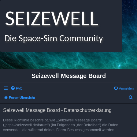
SEIZEWELL
Die Space-Sim Community
Seizewell Message Board
FAQ
Anmelden
S
Foren-Übersicht
u
Seizewell Message Board - Datenschutzerklärung
c
h
Diese Richtlinie beschreibt, wie „Seizewell Message Board“
(„https://seizewell.de/forum“) (im Folgenden „der Betreiber“) die Daten
e
verwendet, die während deines Foren-Besuchs gesammelt werden.