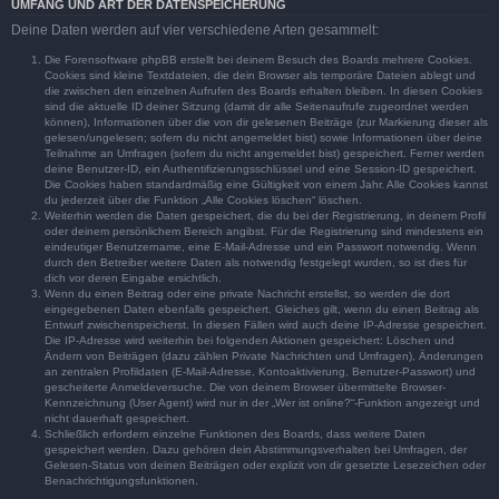
UMFANG UND ART DER DATENSPEICHERUNG
Deine Daten werden auf vier verschiedene Arten gesammelt:
Die Forensoftware phpBB erstellt bei deinem Besuch des Boards mehrere Cookies.
Cookies sind kleine Textdateien, die dein Browser als temporäre Dateien ablegt und
die zwischen den einzelnen Aufrufen des Boards erhalten bleiben. In diesen Cookies
sind die aktuelle ID deiner Sitzung (damit dir alle Seitenaufrufe zugeordnet werden
können), Informationen über die von dir gelesenen Beiträge (zur Markierung dieser als
gelesen/ungelesen; sofern du nicht angemeldet bist) sowie Informationen über deine
Teilnahme an Umfragen (sofern du nicht angemeldet bist) gespeichert. Ferner werden
deine Benutzer-ID, ein Authentifizierungsschlüssel und eine Session-ID gespeichert.
Die Cookies haben standardmäßig eine Gültigkeit von einem Jahr. Alle Cookies kannst
du jederzeit über die Funktion „Alle Cookies löschen“ löschen.
Weiterhin werden die Daten gespeichert, die du bei der Registrierung, in deinem Profil
oder deinem persönlichem Bereich angibst. Für die Registrierung sind mindestens ein
eindeutiger Benutzername, eine E-Mail-Adresse und ein Passwort notwendig. Wenn
durch den Betreiber weitere Daten als notwendig festgelegt wurden, so ist dies für
dich vor deren Eingabe ersichtlich.
Wenn du einen Beitrag oder eine private Nachricht erstellst, so werden die dort
eingegebenen Daten ebenfalls gespeichert. Gleiches gilt, wenn du einen Beitrag als
Entwurf zwischenspeicherst. In diesen Fällen wird auch deine IP-Adresse gespeichert.
Die IP-Adresse wird weiterhin bei folgenden Aktionen gespeichert: Löschen und
Ändern von Beiträgen (dazu zählen Private Nachrichten und Umfragen), Änderungen
an zentralen Profildaten (E-Mail-Adresse, Kontoaktivierung, Benutzer-Passwort) und
gescheiterte Anmeldeversuche. Die von deinem Browser übermittelte Browser-
Kennzeichnung (User Agent) wird nur in der „Wer ist online?“-Funktion angezeigt und
nicht dauerhaft gespeichert.
Schließlich erfordern einzelne Funktionen des Boards, dass weitere Daten
gespeichert werden. Dazu gehören dein Abstimmungsverhalten bei Umfragen, der
Gelesen-Status von deinen Beiträgen oder explizit von dir gesetzte Lesezeichen oder
Benachrichtigungsfunktionen.