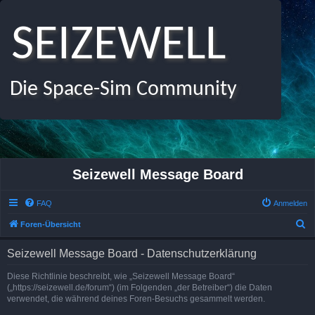
SEIZEWELL
Die Space-Sim Community
Seizewell Message Board
FAQ
Anmelden
S
Foren-Übersicht
u
Seizewell Message Board - Datenschutzerklärung
c
h
Diese Richtlinie beschreibt, wie „Seizewell Message Board“
(„https://seizewell.de/forum“) (im Folgenden „der Betreiber“) die Daten
e
verwendet, die während deines Foren-Besuchs gesammelt werden.