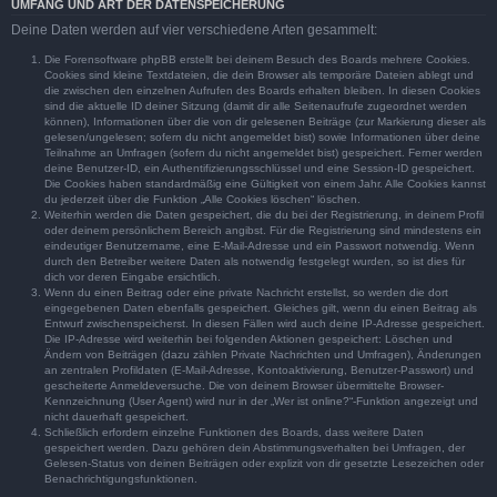
UMFANG UND ART DER DATENSPEICHERUNG
Deine Daten werden auf vier verschiedene Arten gesammelt:
Die Forensoftware phpBB erstellt bei deinem Besuch des Boards mehrere Cookies.
Cookies sind kleine Textdateien, die dein Browser als temporäre Dateien ablegt und
die zwischen den einzelnen Aufrufen des Boards erhalten bleiben. In diesen Cookies
sind die aktuelle ID deiner Sitzung (damit dir alle Seitenaufrufe zugeordnet werden
können), Informationen über die von dir gelesenen Beiträge (zur Markierung dieser als
gelesen/ungelesen; sofern du nicht angemeldet bist) sowie Informationen über deine
Teilnahme an Umfragen (sofern du nicht angemeldet bist) gespeichert. Ferner werden
deine Benutzer-ID, ein Authentifizierungsschlüssel und eine Session-ID gespeichert.
Die Cookies haben standardmäßig eine Gültigkeit von einem Jahr. Alle Cookies kannst
du jederzeit über die Funktion „Alle Cookies löschen“ löschen.
Weiterhin werden die Daten gespeichert, die du bei der Registrierung, in deinem Profil
oder deinem persönlichem Bereich angibst. Für die Registrierung sind mindestens ein
eindeutiger Benutzername, eine E-Mail-Adresse und ein Passwort notwendig. Wenn
durch den Betreiber weitere Daten als notwendig festgelegt wurden, so ist dies für
dich vor deren Eingabe ersichtlich.
Wenn du einen Beitrag oder eine private Nachricht erstellst, so werden die dort
eingegebenen Daten ebenfalls gespeichert. Gleiches gilt, wenn du einen Beitrag als
Entwurf zwischenspeicherst. In diesen Fällen wird auch deine IP-Adresse gespeichert.
Die IP-Adresse wird weiterhin bei folgenden Aktionen gespeichert: Löschen und
Ändern von Beiträgen (dazu zählen Private Nachrichten und Umfragen), Änderungen
an zentralen Profildaten (E-Mail-Adresse, Kontoaktivierung, Benutzer-Passwort) und
gescheiterte Anmeldeversuche. Die von deinem Browser übermittelte Browser-
Kennzeichnung (User Agent) wird nur in der „Wer ist online?“-Funktion angezeigt und
nicht dauerhaft gespeichert.
Schließlich erfordern einzelne Funktionen des Boards, dass weitere Daten
gespeichert werden. Dazu gehören dein Abstimmungsverhalten bei Umfragen, der
Gelesen-Status von deinen Beiträgen oder explizit von dir gesetzte Lesezeichen oder
Benachrichtigungsfunktionen.