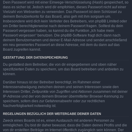
Dein Passwort wird mit einer Einwege-Verschlüsselung (Hash) gespeichert, so
dass es sicher ist. Jedoch wird dir empfohlen, dieses Passwort nicht auf einer
Vielzahl von Webseiten zu verwenden. Das Passwort ist dein Schlüssel zu
deinem Benutzerkonto für das Board, also geh mit ihm sorgsam um.
Insbesondere wird dich kein Vertreter des Betreibers, von phpBB Limited oder
ein Dritter berechtigterweise nach deinem Passwort fragen. Solltest du dein
Passwort vergessen haben, so kannst du die Funktion „Ich habe mein
Passwort vergessen“ benutzen. Die phpBB-Software fragt dich dann nach
deinem Benutzernamen und deiner E-Mail-Adresse und sendet anschließend
ein neu generiertes Passwort an diese Adresse, mit dem du dann auf das
Board zugreifen kannst.
GESTATTUNG DER DATENSPEICHERUNG
Du gestattest dem Betreiber, die von dir eingegebenen und oben näher
spezifizierten Daten zu speichern, um das Board betreiben und anbieten zu
können.
Darüber hinaus ist der Betreiber berechtigt, im Rahmen einer
Interessenabwägung zwischen deinen und seinen Interessen sowie den
Interessen Dritter, Zeitpunkte von Zugriffen und Aktionen zusammen mit deiner
IP-Adresse und der von deinem Browser übermittelter Browser-Kennung zu
speichern, sofern dies zur Gefahrenabwehr oder zur rechtlichen
Nachverfolgbarkeit notwendig ist.
REGELUNGEN BEZÜGLICH DER WEITERGABE DEINER DATEN
Zweck eines Boards ist es, einen Austausch mit anderen Personen zu
ermöglichen. Du bist dir daher bewusst, dass die Daten deines Profils und die
von dir erstellten Beiträge im Internet öffentlich zugänglich sein können. Der