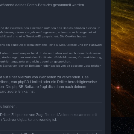
 die während deines Foren-Besuchs gesammelt werden.
und die zwischen den einzelnen Aufrufen des Boards erhalten bleiben. In
r Markierung dieser als gelesen/ungelesen; sofern du nicht angemeldet
sschlüssel und eine Session-ID gespeichert. Die Cookies haben
estens ein eindeutiger Benutzername, eine E-Mail-Adresse und ein Passwort
 Entwurf zwischenspeicherst. In diesen Fällen wird auch deine IP-Adresse
, Änderungen an zentralen Profildaten (E-Mail-Adresse, Kontoaktivierung,
unktion angezeigt und nicht dauerhaft gespeichert.
-Status von deinen Beiträgen oder explizit von dir gesetzte Lesezeichen
cht auf einer Vielzahl von Webseiten zu verwenden. Das
ibers, von phpBB Limited oder ein Dritter berechtigterweise
zen. Die phpBB-Software fragt dich dann nach deinem
ard zugreifen kannst.
zu können.
ritter, Zeitpunkte von Zugriffen und Aktionen zusammen mit
 Nachverfolgbarkeit notwendig ist.