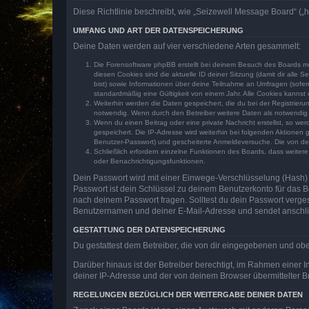
Diese Richtlinie beschreibt, wie „Seizewell Message Board“ („
UMFANG UND ART DER DATENSPEICHERUNG
Deine Daten werden auf vier verschiedene Arten gesammelt:
Die Forensoftware phpBB erstellt bei deinem Besuch des Boards meh
diesen Cookies sind die aktuelle ID deiner Sitzung (damit dir alle
bist) sowie Informationen über deine Teilnahme an Umfragen (sofer
standardmäßig eine Gültigkeit von einem Jahr. Alle Cookies kannst d
Weiterhin werden die Daten gespeichert, die du bei der Registrieru
notwendig. Wenn durch den Betreiber weitere Daten als notwendig fe
Wenn du einen Beitrag oder eine private Nachricht erstellst, so we
gespeichert. Die IP-Adresse wird weiterhin bei folgenden Aktionen
Benutzer-Passwort) und gescheiterte Anmeldeversuche. Die von dein
Schließlich erfordern einzelne Funktionen des Boards, dass weite
oder Benachrichtigungsfunktionen.
Dein Passwort wird mit einer Einwege-Verschlüsselung (Hash) g
Passwort ist dein Schlüssel zu deinem Benutzerkonto für das Bo
nach deinem Passwort fragen. Solltest du dein Passwort verg
Benutzernamen und deiner E-Mail-Adresse und sendet anschlie
GESTATTUNG DER DATENSPEICHERUNG
Du gestattest dem Betreiber, die von dir eingegebenen und ob
Darüber hinaus ist der Betreiber berechtigt, im Rahmen einer
deiner IP-Adresse und der von deinem Browser übermittelter B
REGELUNGEN BEZÜGLICH DER WEITERGABE DEINER DATEN