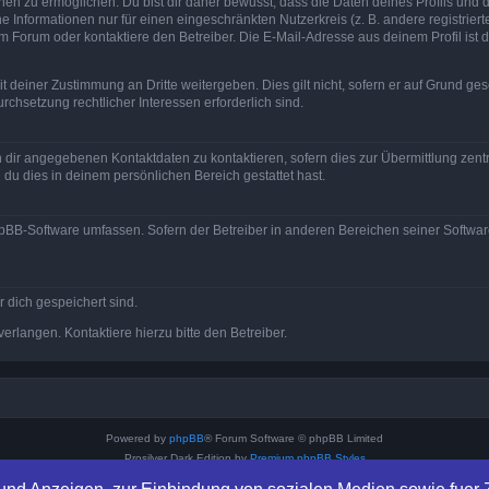
 zu ermöglichen. Du bist dir daher bewusst, dass die Daten deines Profils und die 
e Informationen nur für einen eingeschränkten Nutzerkreis (z. B. andere registriert
Forum oder kontaktiere den Betreiber. Die E-Mail-Adresse aus deinem Profil ist d
 deiner Zustimmung an Dritte weitergeben. Dies gilt nicht, sofern er auf Grund ge
urchsetzung rechtlicher Interessen erforderlich sind.
 dir angegebenen Kontaktdaten zu kontaktieren, sofern dies zur Übermittlung zentra
 du dies in deinem persönlichen Bereich gestattet hast.
phpBB-Software umfassen. Sofern der Betreiber in anderen Bereichen seiner Softwa
r dich gespeichert sind.
rlangen. Kontaktiere hierzu bitte den Betreiber.
Powered by
phpBB
® Forum Software © phpBB Limited
Prosilver Dark Edition by
Premium phpBB Styles
Deutsche Übersetzung durch
phpBB.de