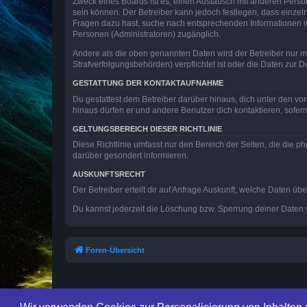
Zweck eines Boards ist es, einen Austausch mit anderen Personen
sein können. Der Betreiber kann jedoch festlegen, dass einzeln
Fragen dazu hast, suche nach entsprechenden Informationen im 
Personen (Administratoren) zugänglich.
Andere als die oben genannten Daten wird der Betreiber nur mit
Strafverfolgungsbehörden) verpflichtet ist oder die Daten zur D
GESTATTUNG DER KONTAKTAUFNAHME
Du gestattest dem Betreiber darüber hinaus, dich unter den von
hinaus dürfen er und andere Benutzer dich kontaktieren, sofern
GELTUNGSBEREICH DIESER RICHTLINIE
Diese Richtlinie umfasst nur den Bereich der Seiten, die die 
darüber gesondert informieren.
AUSKUNFTSRECHT
Der Betreiber erteilt dir auf Anfrage Auskunft, welche Daten übe
Du kannst jederzeit die Löschung bzw. Sperrung deiner Daten ve
Foren-Übersicht