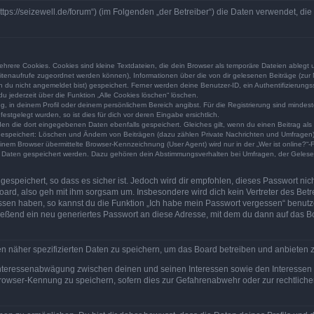
https://seizewell.de/forum“) (im Folgenden „der Betreiber“) die Daten verwendet,
rere Cookies. Cookies sind kleine Textdateien, die dein Browser als temporäre Dateien ablegt 
 Seitenaufrufe zugeordnet werden können), Informationen über die von dir gelesenen Beiträge (zu
n du nicht angemeldet bist) gespeichert. Ferner werden deine Benutzer-ID, ein Authentifizierung
u jederzeit über die Funktion „Alle Cookies löschen“ löschen.
ng, in deinem Profil oder deinem persönlichem Bereich angibst. Für die Registrierung sind mind
stgelegt wurden, so ist dies für dich vor deren Eingabe ersichtlich.
rden die dort eingegebenen Daten ebenfalls gespeichert. Gleiches gilt, wenn du einen Beitrag als
 gespeichert: Löschen und Ändern von Beiträgen (dazu zählen Private Nachrichten und Umfragen)
em Browser übermittelte Browser-Kennzeichnung (User Agent) wird nur in der „Wer ist online?“-F
re Daten gespeichert werden. Dazu gehören dein Abstimmungsverhalten bei Umfragen, der Gelesen
espeichert, so dass es sicher ist. Jedoch wird dir empfohlen, dieses Passwort ni
ard, also geh mit ihm sorgsam um. Insbesondere wird dich kein Vertreter des Betre
essen haben, so kannst du die Funktion „Ich habe mein Passwort vergessen“ benut
ßend ein neu generiertes Passwort an diese Adresse, mit dem du dann auf das Bo
en näher spezifizierten Daten zu speichern, um das Board betreiben und anbieten 
 Interessenabwägung zwischen deinen und seinen Interessen sowie den Interessen D
rowser-Kennung zu speichern, sofern dies zur Gefahrenabwehr oder zur rechtlichen