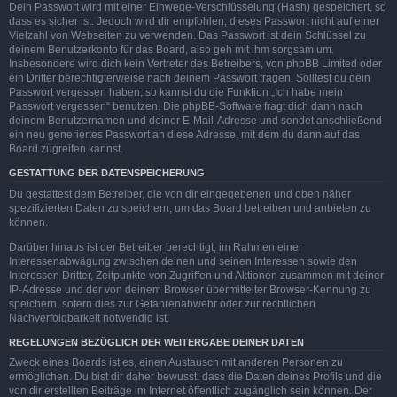
Dein Passwort wird mit einer Einwege-Verschlüsselung (Hash) gespeichert, so
dass es sicher ist. Jedoch wird dir empfohlen, dieses Passwort nicht auf einer
Vielzahl von Webseiten zu verwenden. Das Passwort ist dein Schlüssel zu
deinem Benutzerkonto für das Board, also geh mit ihm sorgsam um.
Insbesondere wird dich kein Vertreter des Betreibers, von phpBB Limited oder
ein Dritter berechtigterweise nach deinem Passwort fragen. Solltest du dein
Passwort vergessen haben, so kannst du die Funktion „Ich habe mein
Passwort vergessen“ benutzen. Die phpBB-Software fragt dich dann nach
deinem Benutzernamen und deiner E-Mail-Adresse und sendet anschließend
ein neu generiertes Passwort an diese Adresse, mit dem du dann auf das
Board zugreifen kannst.
GESTATTUNG DER DATENSPEICHERUNG
Du gestattest dem Betreiber, die von dir eingegebenen und oben näher
spezifizierten Daten zu speichern, um das Board betreiben und anbieten zu
können.
Darüber hinaus ist der Betreiber berechtigt, im Rahmen einer
Interessenabwägung zwischen deinen und seinen Interessen sowie den
Interessen Dritter, Zeitpunkte von Zugriffen und Aktionen zusammen mit deiner
IP-Adresse und der von deinem Browser übermittelter Browser-Kennung zu
speichern, sofern dies zur Gefahrenabwehr oder zur rechtlichen
Nachverfolgbarkeit notwendig ist.
REGELUNGEN BEZÜGLICH DER WEITERGABE DEINER DATEN
Zweck eines Boards ist es, einen Austausch mit anderen Personen zu
ermöglichen. Du bist dir daher bewusst, dass die Daten deines Profils und die
von dir erstellten Beiträge im Internet öffentlich zugänglich sein können. Der