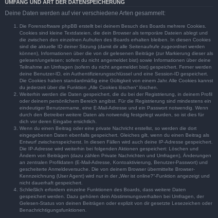
UMFANG UND ART DER DATENSPEICHERUNG
Deine Daten werden auf vier verschiedene Arten gesammelt:
Die Forensoftware phpBB erstellt bei deinem Besuch des Boards mehrere Cookies.
Cookies sind kleine Textdateien, die dein Browser als temporäre Dateien ablegt und
die zwischen den einzelnen Aufrufen des Boards erhalten bleiben. In diesen Cookies
sind die aktuelle ID deiner Sitzung (damit dir alle Seitenaufrufe zugeordnet werden
können), Informationen über die von dir gelesenen Beiträge (zur Markierung dieser als
gelesen/ungelesen; sofern du nicht angemeldet bist) sowie Informationen über deine
Teilnahme an Umfragen (sofern du nicht angemeldet bist) gespeichert. Ferner werden
deine Benutzer-ID, ein Authentifizierungsschlüssel und eine Session-ID gespeichert.
Die Cookies haben standardmäßig eine Gültigkeit von einem Jahr. Alle Cookies kannst
du jederzeit über die Funktion „Alle Cookies löschen“ löschen.
Weiterhin werden die Daten gespeichert, die du bei der Registrierung, in deinem Profil
oder deinem persönlichem Bereich angibst. Für die Registrierung sind mindestens ein
eindeutiger Benutzername, eine E-Mail-Adresse und ein Passwort notwendig. Wenn
durch den Betreiber weitere Daten als notwendig festgelegt wurden, so ist dies für
dich vor deren Eingabe ersichtlich.
Wenn du einen Beitrag oder eine private Nachricht erstellst, so werden die dort
eingegebenen Daten ebenfalls gespeichert. Gleiches gilt, wenn du einen Beitrag als
Entwurf zwischenspeicherst. In diesen Fällen wird auch deine IP-Adresse gespeichert.
Die IP-Adresse wird weiterhin bei folgenden Aktionen gespeichert: Löschen und
Ändern von Beiträgen (dazu zählen Private Nachrichten und Umfragen), Änderungen
an zentralen Profildaten (E-Mail-Adresse, Kontoaktivierung, Benutzer-Passwort) und
gescheiterte Anmeldeversuche. Die von deinem Browser übermittelte Browser-
Kennzeichnung (User Agent) wird nur in der „Wer ist online?“-Funktion angezeigt und
nicht dauerhaft gespeichert.
Schließlich erfordern einzelne Funktionen des Boards, dass weitere Daten
gespeichert werden. Dazu gehören dein Abstimmungsverhalten bei Umfragen, der
Gelesen-Status von deinen Beiträgen oder explizit von dir gesetzte Lesezeichen oder
Benachrichtigungsfunktionen.