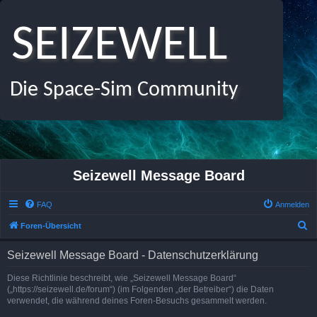
SEIZEWELL
Die Space-Sim Community
Seizewell Message Board
FAQ
Anmelden
S
Foren-Übersicht
u
Seizewell Message Board - Datenschutzerklärung
c
h
Diese Richtlinie beschreibt, wie „Seizewell Message Board“
(„https://seizewell.de/forum“) (im Folgenden „der Betreiber“) die Daten
e
verwendet, die während deines Foren-Besuchs gesammelt werden.