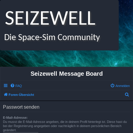
SEIZEWELL
Die Space-Sim Community
Seizewell Message Board
FAQ
Anmelden
S
Foren-Übersicht
u
Passwort senden
c
h
E-Mail-Adresse:
Du musst die E-Mail-Adresse angeben, die in deinem Profil hinterlegt ist. Diese hast du
e
bei der Registrierung angegeben oder nachträglich in deinem persönlichen Bereich
geändert.