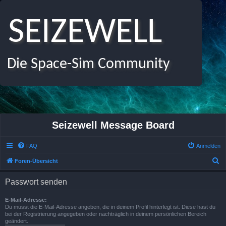
SEIZEWELL
Die Space-Sim Community
Seizewell Message Board
FAQ
Anmelden
S
Foren-Übersicht
u
Passwort senden
c
h
E-Mail-Adresse:
Du musst die E-Mail-Adresse angeben, die in deinem Profil hinterlegt ist. Diese hast du
e
bei der Registrierung angegeben oder nachträglich in deinem persönlichen Bereich
geändert.